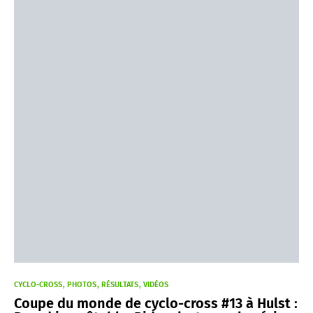
CYCLO-CROSS
PHOTOS
RÉSULTATS
VIDÉOS
Coupe du monde de cyclo-cross #13 à Hulst :