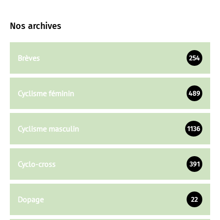
Nos archives
Brèves
254
Cyclisme féminin
489
Cyclisme masculin
1136
Cyclo-cross
391
Dopage
22