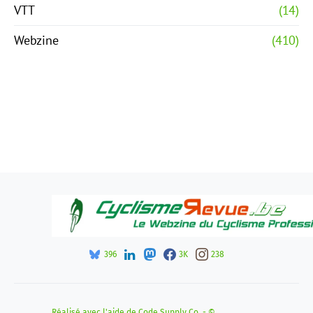
VTT
(14)
Webzine
(410)
396
3K
238
Réalisé avec l'aide de
Code Supply Co.
- ©