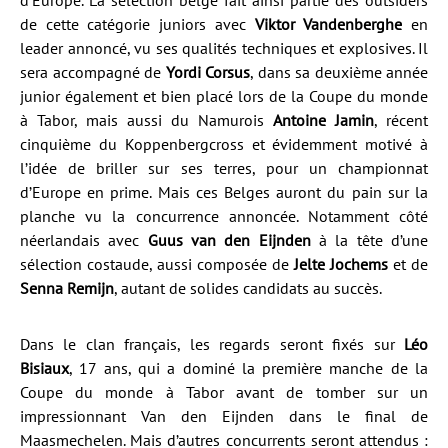
d’Europe. La sélection belge fait ainsi partie des outsiders
de cette catégorie juniors avec
Viktor Vandenberghe
en
leader annoncé, vu ses qualités techniques et explosives. Il
sera accompagné de
Yordi Corsus
, dans sa deuxième année
junior également et bien placé lors de la Coupe du monde
à Tabor, mais aussi du Namurois
Antoine Jamin
, récent
cinquième du Koppenbergcross et évidemment motivé à
l’idée de briller sur ses terres, pour un championnat
d’Europe en prime. Mais ces Belges auront du pain sur la
planche vu la concurrence annoncée. Notamment côté
néerlandais avec
Guus van den Eijnden
à la tête d’une
sélection costaude, aussi composée de
Jelte Jochems
et de
Senna Remijn
, autant de solides candidats au succès.
Dans le clan français, les regards seront fixés sur
Léo
Bisiaux
, 17 ans, qui a dominé la première manche de la
Coupe du monde à Tabor avant de tomber sur un
impressionnant Van den Eijnden dans le final de
Maasmechelen. Mais d’autres concurrents seront attendus :