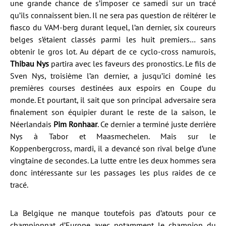
une grande chance de s’imposer ce samedi sur un tracé
qu’ils connaissent bien. Il ne sera pas question de réitérer le
fiasco du VAM-berg durant lequel, l’an dernier, six coureurs
belges s’étaient classés parmi les huit premiers… sans
obtenir le gros lot. Au départ de ce cyclo-cross namurois,
Thibau Nys
partira avec les faveurs des pronostics. Le fils de
Sven Nys, troisième l’an dernier, a jusqu’ici dominé les
premières courses destinées aux espoirs en Coupe du
monde. Et pourtant, il sait que son principal adversaire sera
finalement son équipier durant le reste de la saison, le
Néerlandais
Pim Ronhaar
. Ce dernier a terminé juste derrière
Nys à Tabor et Maasmechelen. Mais sur le
Koppenbergcross, mardi, il a devancé son rival belge d’une
vingtaine de secondes. La lutte entre les deux hommes sera
donc intéressante sur les passages les plus raides de ce
tracé.
La Belgique ne manque toutefois pas d’atouts pour ce
championnat d’Europe avec notamment le champion du