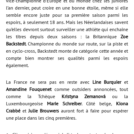
vice-championne d’Europe et du monde chez les juniores
l’an dernier, peut croire en une bonne étoile, même si elle
semble encore juste pour sa première saison parmi les
espoirs, à seulement 18 ans. Mais les Néerlandaises savent
qu’elles devront surtout surveiller une athlète qui enchaîne
les titres depuis deux saisons : la Britannique
Zoe
Backstedt
. Championne du monde sur route, sur la piste et
en cyclo-cross, Backstedt monte de catégorie cette année et
compte bien montrer ses qualités parmi les espoirs
également.
La France ne sera pas en reste avec
Line Burquier
et
Amandine Fouquenet
comme outsiders annoncées, tout
comme la Tchèque
Kristyna Zemanová
ou la
Luxembourgeoise
Marie Schreiber
. Côté belge,
Kiona
Crabbé
et
Julie Brouwers
auront fort à faire pour espérer
une place dans les cinq premières.