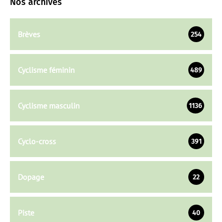
Nos archives
Brèves
254
Cyclisme féminin
489
Cyclisme masculin
1136
Cyclo-cross
391
Dopage
22
Piste
40