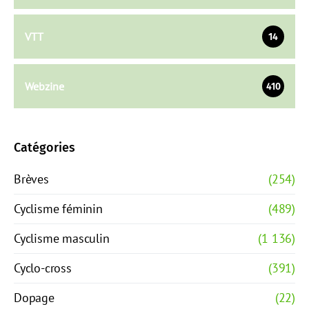
VTT
14
Webzine
410
Catégories
Brèves
(254)
Cyclisme féminin
(489)
Cyclisme masculin
(1 136)
Cyclo-cross
(391)
Dopage
(22)