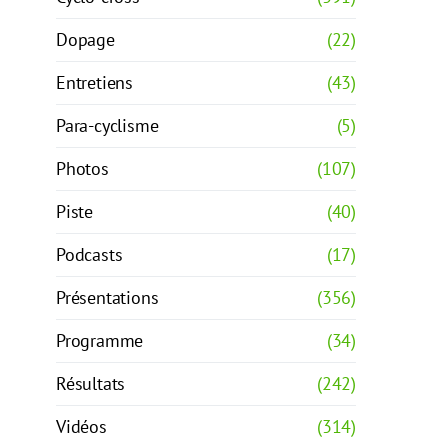
Dopage
(22)
Entretiens
(43)
Para-cyclisme
(5)
Photos
(107)
Piste
(40)
Podcasts
(17)
Présentations
(356)
Programme
(34)
Résultats
(242)
Vidéos
(314)