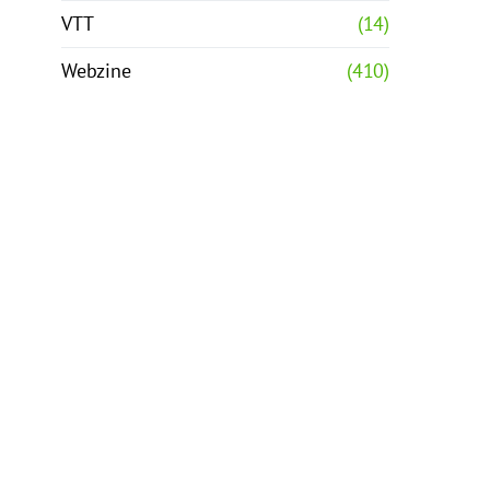
VTT
(14)
Webzine
(410)