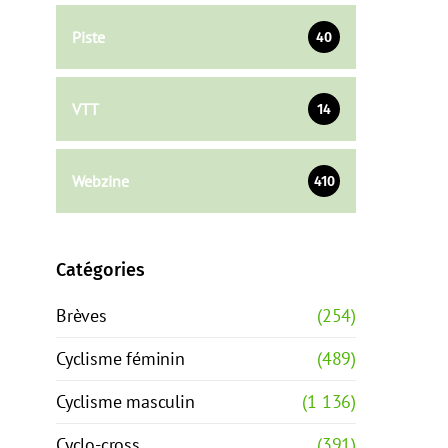
Piste
40
VTT
14
Webzine
410
Catégories
Brèves
(254)
Cyclisme féminin
(489)
Cyclisme masculin
(1 136)
Cyclo-cross
(391)