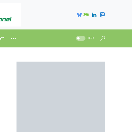
396
ct
DARK