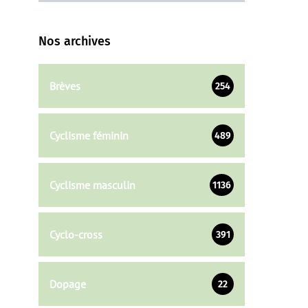
Nos archives
Brèves
254
Cyclisme féminin
489
Cyclisme masculin
1136
Cyclo-cross
391
Dopage
22