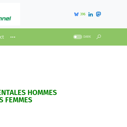
396
ct
DARK
ENTALES HOMMES
S FEMMES