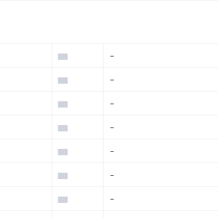
–
–
–
–
–
–
–