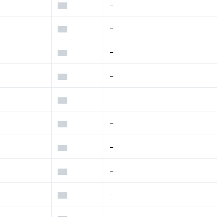
–
–
–
–
–
–
–
–
–