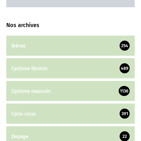
Nos archives
Brèves
254
Cyclisme féminin
489
Cyclisme masculin
1136
Cyclo-cross
391
Dopage
22