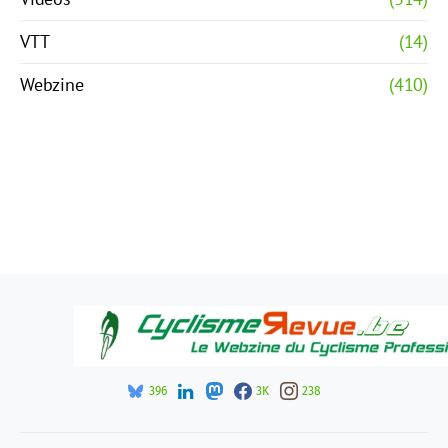
VTT
(14)
Webzine
(410)
396
3K
238