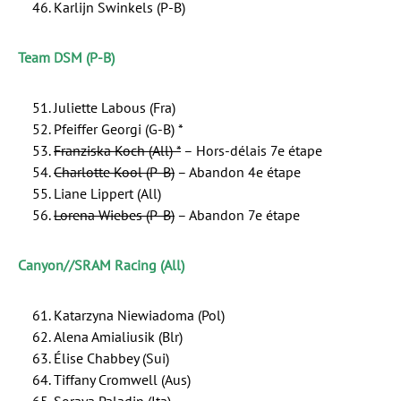
Karlijn Swinkels (P-B)
Team DSM (P-B)
Juliette Labous (Fra)
Pfeiffer Georgi (G-B) *
Franziska Koch (All) *
– Hors-délais 7e étape
Charlotte Kool (P-B)
– Abandon 4e étape
Liane Lippert (All)
Lorena Wiebes (P-B)
– Abandon 7e étape
Canyon//SRAM Racing (All)
Katarzyna Niewiadoma (Pol)
Alena Amialiusik (Blr)
Élise Chabbey (Sui)
Tiffany Cromwell (Aus)
Soraya Paladin (Ita)