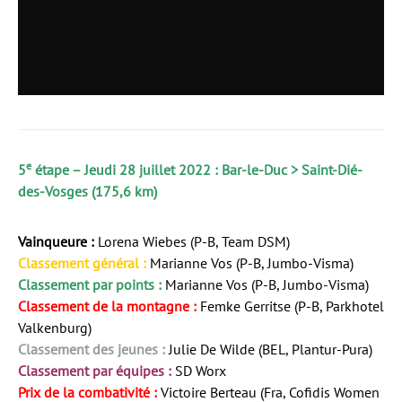
e
5
étape – Jeudi 28 juillet 2022 : Bar-le-Duc > Saint-Dié-
des-Vosges (175,6 km)
Vainqueure :
Lorena Wiebes (P-B, Team DSM)
Classement général :
Marianne Vos (P-B, Jumbo-Visma)
Classement par points :
Marianne Vos (P-B, Jumbo-Visma)
Classement de la montagne :
Femke Gerritse (P-B, Parkhotel
Valkenburg)
Classement des jeunes :
Julie De Wilde (BEL, Plantur-Pura)
Classement par équipes :
SD Worx
Prix de la combativité :
Victoire Berteau (Fra, Cofidis Women