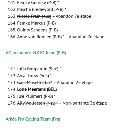
Femke Gerritse (P-B) *
Mischa Bredewold (P-B) *
Nicole Frain (Aus)
– Abandon 7e étape
Femke Markus (P-B)
Quinty Schoens (P-B)
Anne van Rooijen (P-B) *
– Abandon 7e étape
AG Insurance-NXTG Team (P-B)
Julia Borgström (Suè) *
Anya Louw (Aus) *
Gaia Masetti (Ita) *
– Abandon 2e étape
Lone Meertens (BEL)
Ilse Pluimers (P-B) *
Ally Wollaston (Nzl) *
– Non-partante 3e étape
Arkéa Pro Cycling Team (Fra)