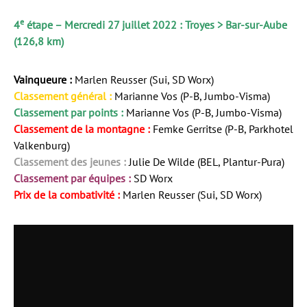
e
4
étape – Mercredi 27 juillet 2022 : Troyes > Bar-sur-Aube
(126,8 km)
Vainqueure :
Marlen Reusser (Sui, SD Worx)
Classement général :
Marianne Vos (P-B, Jumbo-Visma)
Classement par points :
Marianne Vos (P-B, Jumbo-Visma)
Classement de la montagne :
Femke Gerritse (P-B, Parkhotel
Valkenburg)
Classement des jeunes :
Julie De Wilde (BEL, Plantur-Pura)
Classement par équipes :
SD Worx
Prix de la combativité :
Marlen Reusser (Sui, SD Worx)