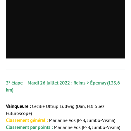
e
3
étape – Mardi 26 juillet 2022 : Reims > Épernay (133,6
km)
Vainqueure :
Cecilie Uttrup Ludwig (Dan, FDJ Suez
Futuroscope)
Classement général :
Marianne Vos (P-B, Jumbo-Visma)
Classement par points :
Marianne Vos (P-B, Jumbo-Visma)