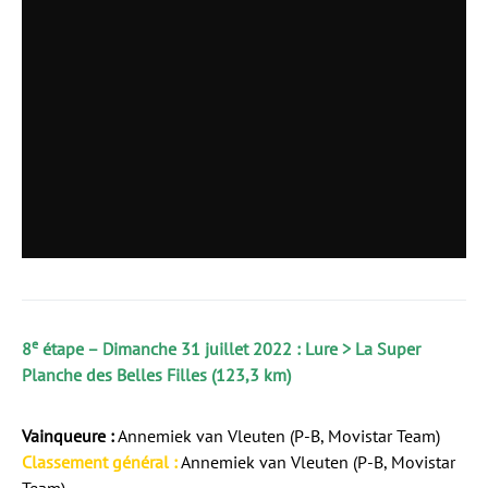
e
8
étape – Dimanche 31 juillet 2022 : Lure > La Super
Planche des Belles Filles (123,3 km)
Vainqueure :
Annemiek van Vleuten (P-B, Movistar Team)
Classement général :
Annemiek van Vleuten (P-B, Movistar
Team)