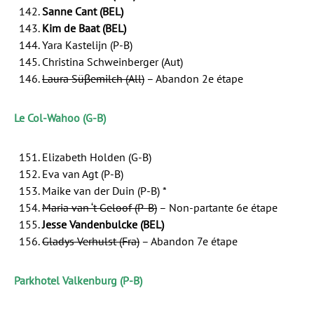
Sanne Cant (BEL)
Kim de Baat (BEL)
Yara Kastelijn (P-B)
Christina Schweinberger (Aut)
Laura Süβemilch (All)
– Abandon 2e étape
Le Col-Wahoo (G-B)
Elizabeth Holden (G-B)
Eva van Agt (P-B)
Maike van der Duin (P-B) *
Maria van ‘t Geloof (P-B)
– Non-partante 6e étape
Jesse Vandenbulcke (BEL)
Gladys Verhulst (Fra)
– Abandon 7e étape
Parkhotel Valkenburg (P-B)