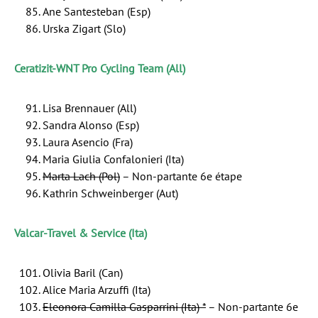
Ane Santesteban (Esp)
Urska Zigart (Slo)
Ceratizit-WNT Pro Cycling Team (All)
Lisa Brennauer (All)
Sandra Alonso (Esp)
Laura Asencio (Fra)
Maria Giulia Confalonieri (Ita)
Marta Lach (Pol)
– Non-partante 6e étape
Kathrin Schweinberger (Aut)
Valcar-Travel & Service (Ita)
Olivia Baril (Can)
Alice Maria Arzuffi (Ita)
Eleonora Camilla Gasparrini (Ita) *
– Non-partante 6e