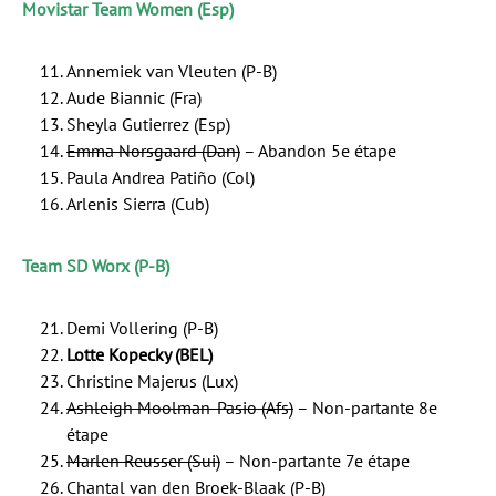
Movistar Team Women (Esp)
Annemiek van Vleuten (P-B)
Aude Biannic (Fra)
Sheyla Gutierrez (Esp)
Emma Norsgaard (Dan)
– Abandon 5e étape
Paula Andrea Patiño (Col)
Arlenis Sierra (Cub)
Team SD Worx (P-B)
Demi Vollering (P-B)
Lotte Kopecky (BEL)
Christine Majerus (Lux)
Ashleigh Moolman-Pasio (Afs)
– Non-partante 8e
étape
Marlen Reusser (Sui)
– Non-partante 7e étape
Chantal van den Broek-Blaak (P-B)