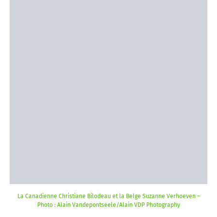
La Canadienne Christiane Bilodeau et la Belge Suzanne Verhoeven –
Photo : Alain Vandepontseele/Alain VDP Photography