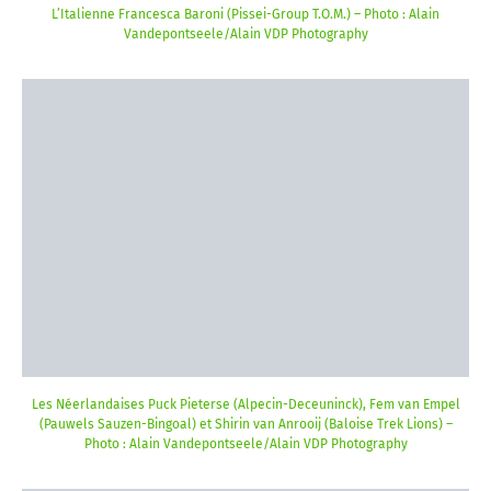
L’Italienne Francesca Baroni (Pissei-Group T.O.M.) – Photo : Alain
Vandepontseele/Alain VDP Photography
Les Néerlandaises Puck Pieterse (Alpecin-Deceuninck), Fem van Empel
(Pauwels Sauzen-Bingoal) et Shirin van Anrooij (Baloise Trek Lions) –
Photo : Alain Vandepontseele/Alain VDP Photography