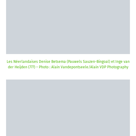
Les Néerlandaises Denise Betsema (Pauwels Sauzen-Bingoal) et Inge van
der Heijden (777) – Photo : Alain Vandepontseele/Alain VDP Photography