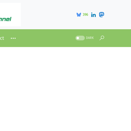
396
ct
DARK