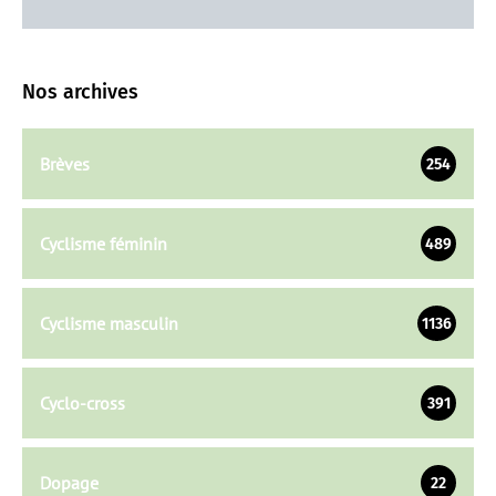
Nos archives
Brèves
254
Cyclisme féminin
489
Cyclisme masculin
1136
Cyclo-cross
391
Dopage
22