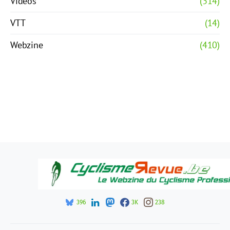
Vidéos
(314)
VTT
(14)
Webzine
(410)
396
3K
238