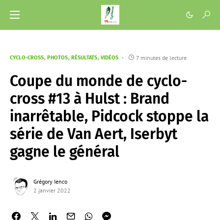
7 minutes de lecture
CYCLO-CROSS
PHOTOS
RÉSULTATS
VIDÉOS
Coupe du monde de cyclo-
cross #13 à Hulst : Brand
inarrêtable, Pidcock stoppe la
série de Van Aert, Iserbyt
gagne le général
Grégory Ienco
2 janvier 2022