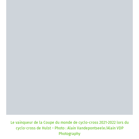
Le vainqueur de la Coupe du monde de cyclo-cross 2021-2022 lors du
cyclo-cross de Hulst – Photo : Alain Vandepontseele/Alain VDP
Photography