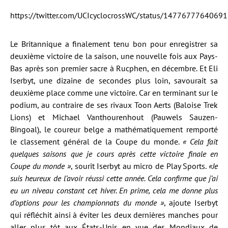
https://twitter.com/UCIcyclocrossWC/status/1477677764069
Le Britannique a finalement tenu bon pour enregistrer sa
deuxième victoire de la saison, une nouvelle fois aux Pays-
Bas après son premier sacre à Rucphen, en décembre. Et Eli
Iserbyt, une dizaine de secondes plus loin, savourait sa
deuxième place comme une victoire. Car en terminant sur le
podium, au contraire de ses rivaux Toon Aerts (Baloise Trek
Lions) et Michael Vanthourenhout (Pauwels Sauzen-
Bingoal), le coureur belge a mathématiquement remporté
le classement général de la Coupe du monde.
« Cela fait
quelques saisons que je cours après cette victoire finale en
Coupe du monde »
, sourit Iserbyt au micro de Play Sports.
«Je
suis heureux de l’avoir réussi cette année. Cela confirme que j’ai
eu un niveau constant cet hiver. En prime, cela me donne plus
d’options pour les championnats du monde »
, ajoute Iserbyt
qui réfléchit ainsi à éviter les deux dernières manches pour
aller plus tôt aux États-Unis en vue des Mondiaux de