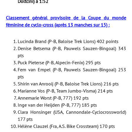
Doltcini) à 1:52
Classement général provisoire de la Coupe du monde
féminine de cyclo-cross (après 13 manches sur 15) :
Lucinda Brand (P-B, Baloise Trek Lions) 402 points
Denise Betsema (P-B, Pauwels Sauzen-Bingoal) 343
pts
Puck Pieterse (P-B, Alpecin-Fenix) 295 pts
Fem van Empel (P-B, Pauwels Sauzen-Bingoal) 253
pts
Shirin van Anrooij (P-B, Baloise Trek Lions) 216 pts
Marianne Vos (P-B, Team Jumbo-Visma) 214 pts
Annemarie Worst (P-B, 777) 192 pts
Inge van der Heijden (P-B, 777) 185 pts
Clara Honsinger (USA, Cannondale-Cyclocrossworld)
177 pts
Hélène Clauzel (Fra, A.S. Bike Crossteam) 170 pts