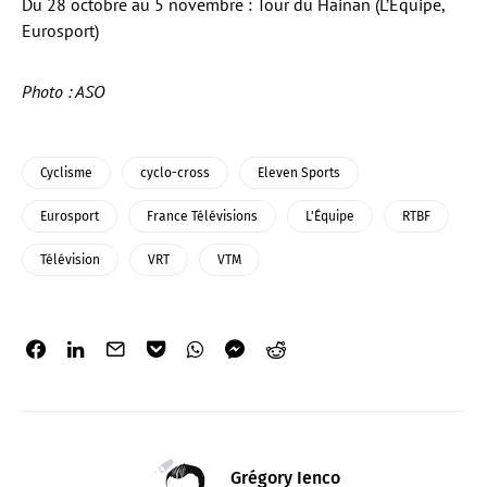
Du 28 octobre au 5 novembre : Tour du Hainan (L’Équipe,
Eurosport)
Photo : ASO
Cyclisme
cyclo-cross
Eleven Sports
Eurosport
France Télévisions
L'Équipe
RTBF
Télévision
VRT
VTM
Grégory Ienco