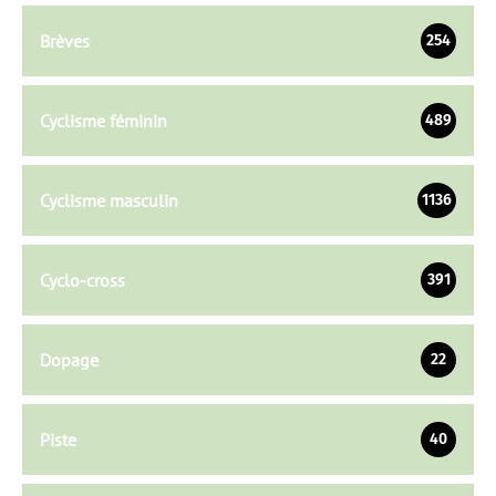
Brèves
254
Cyclisme féminin
489
Cyclisme masculin
1136
Cyclo-cross
391
Dopage
22
Piste
40