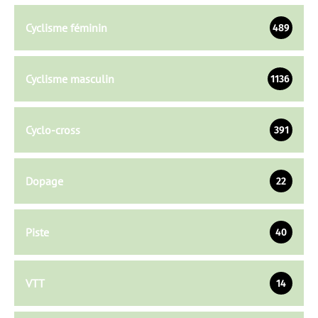
Cyclisme féminin
489
Cyclisme masculin
1136
Cyclo-cross
391
Dopage
22
Piste
40
VTT
14