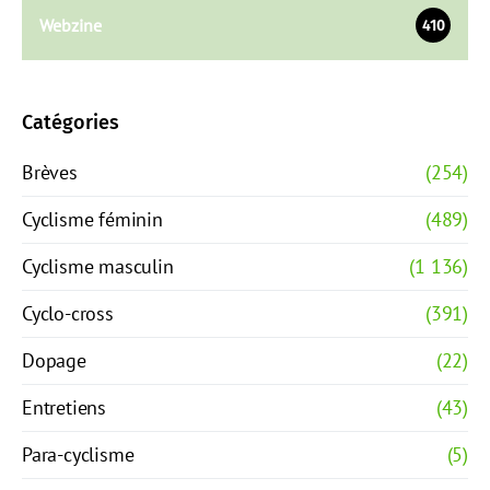
Webzine
410
Catégories
Brèves
(254)
Cyclisme féminin
(489)
Cyclisme masculin
(1 136)
Cyclo-cross
(391)
Dopage
(22)
Entretiens
(43)
Para-cyclisme
(5)