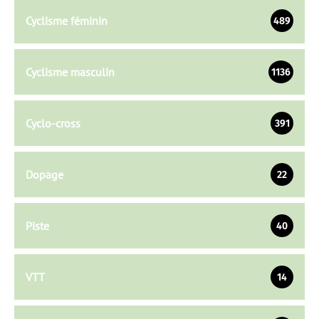
Cyclisme féminin
489
Cyclisme masculin
1136
Cyclo-cross
391
Dopage
22
Piste
40
VTT
14