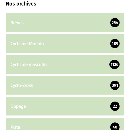
Nos archives
Brèves
254
Cyclisme féminin
489
Cyclisme masculin
1136
Cyclo-cross
391
Dopage
22
Piste
40