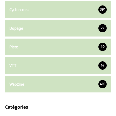
Cyclo-cross
391
Dopage
22
Piste
40
VTT
14
Webzine
410
Catégories