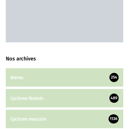
Nos archives
Brèves
254
Cyclisme féminin
489
Cyclisme masculin
1136