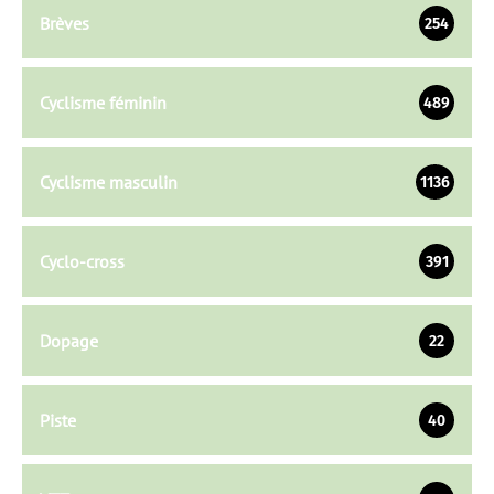
Brèves
254
Cyclisme féminin
489
Cyclisme masculin
1136
Cyclo-cross
391
Dopage
22
Piste
40