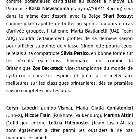
comme potentielles candidates au succès à Ninove. La
Polonaise
Kasia Niewiadoma
(Canyon//SRAM Racing) sera
dans le même état d’esprit, avec la Belge
Shari Bossuyt
comme joker capable de briller au sprint. Toujours en cas
d’arrivée groupée, l’Italienne
Marta Bastianelli
(UAE Team
ADQ) voudra certainement profiter de sa dernière saison
pour afficher sa pointe de vitesse. Sinon, elle pourra céder
le relais à sa compatriote
Silvia Persico
, en bonne forme sur
les récents cyclo-cross hivernaux. Tout comme la
Britannique
Zoe Backstedt
, vice-championne du monde de
cyclo-cross chez les espoirs et prête à se mêler aux
meilleures sur les classiques printanières, dès sa première
saison complète chez les pros.
Coryn Labecki
(Jumbo-Visma),
Maria Giulia Confalonieri
(Uno-X),
Nicole Frain
(Parkhotel Valkenburg),
Martina Alzini
(Cofidis)ou encore
Letizia Paternoster
(Team Jayco-AlUla)
sont également à citer parmi les outsiders à ne pas
manquer ce samedi.