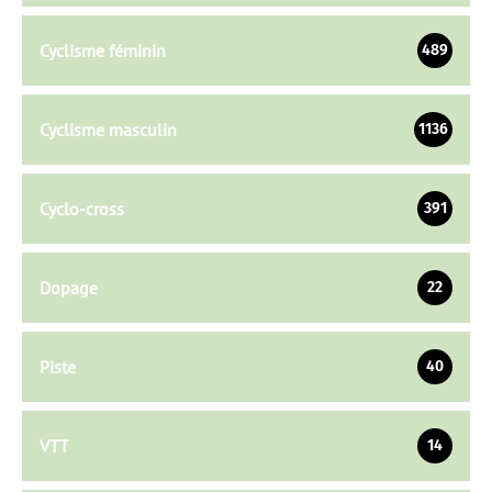
Cyclisme féminin
489
Cyclisme masculin
1136
Cyclo-cross
391
Dopage
22
Piste
40
VTT
14