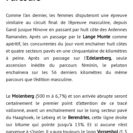
Comme l’an dernier, les femmes disputeront une épreuve
similaire au circuit final de l’épreuve masculine, depuis
Gand jusque Ninove en passant par huit côte des Ardennes
flamandes. Après un passage par le
Lange Munte
comme
apéritif, les concurrentes du jour vont enchaîner huit côtes
et quatre secteurs pavés en une cinquantaine de kilomètres
à peine. Après un passage sur l’
Edelareberg
, seule
ascension inédite du parcours féminin, le peloton
enchaînera sur les 56 derniers kilomètres du même
parcours que l’édition masculine.
Le
Molenberg
(500 m à 6,7%) et son arrivée abrupte seront
certainement le premier point d’attention de ce tracé
vallonné, avant un enchaînement sur le long secteur pavé
du Haaghoek, le Leberg et le
Berendries
, cette ligne droite
sur bitume qui pointe jusqu’à 13%. Et si aucune n’est
parvenue à s’isoler, il y aura toujours le long
Vossenhol
(1,3