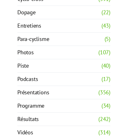
Dopage
(22)
Entretiens
(43)
Para-cyclisme
(5)
Photos
(107)
Piste
(40)
Podcasts
(17)
Présentations
(356)
Programme
(34)
Résultats
(242)
Vidéos
(314)