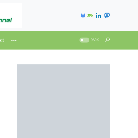
396
ct
DARK