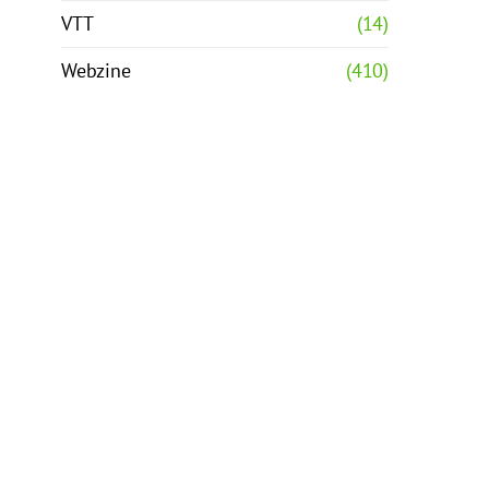
VTT
(14)
Webzine
(410)