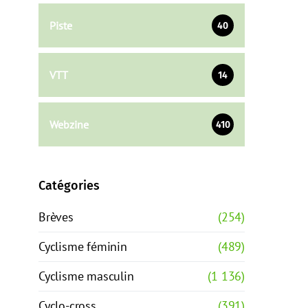
Piste
40
VTT
14
Webzine
410
Catégories
Brèves
(254)
Cyclisme féminin
(489)
Cyclisme masculin
(1 136)
Cyclo-cross
(391)