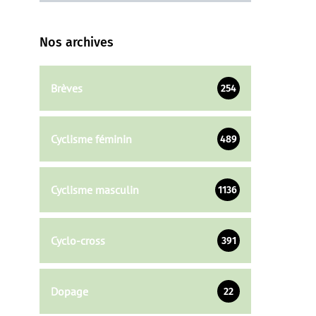
Nos archives
Brèves
254
Cyclisme féminin
489
Cyclisme masculin
1136
Cyclo-cross
391
Dopage
22