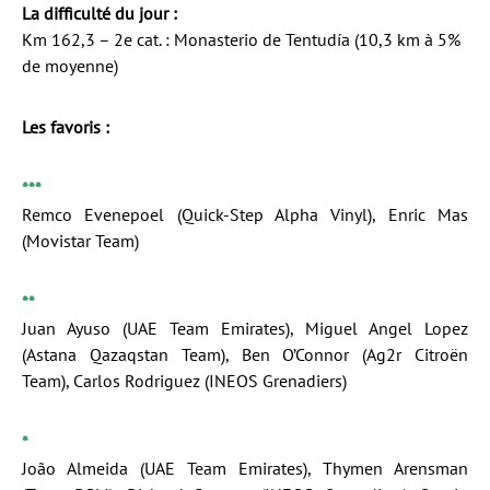
La difficulté du jour :
Km 162,3 – 2e cat. : Monasterio de Tentudía (10,3 km à 5%
de moyenne)
Les favoris :
***
Remco Evenepoel (Quick-Step Alpha Vinyl), Enric Mas
(Movistar Team)
**
Juan Ayuso (UAE Team Emirates), Miguel Angel Lopez
(Astana Qazaqstan Team), Ben O’Connor (Ag2r Citroën
Team), Carlos Rodriguez (INEOS Grenadiers)
*
João Almeida (UAE Team Emirates), Thymen Arensman