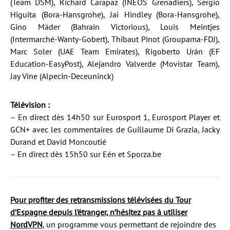
(Team DSM), Richard Carapaz (INEOS Grenadiers), Sergio
Higuita (Bora-Hansgrohe), Jai Hindley (Bora-Hansgrohe),
Gino Mäder (Bahrain Victorious), Louis Meintjes
(Intermarché-Wanty-Gobert), Thibaut Pinot (Groupama-FDJ),
Marc Soler (UAE Team Emirates), Rigoberto Urán (EF
Education-EasyPost), Alejandro Valverde (Movistar Team),
Jay Vine (Alpecin-Deceuninck)
Télévision :
– En direct dès 14h50 sur Eurosport 1, Eurosport Player et
GCN+ avec les commentaires de Guillaume Di Grazia, Jacky
Durand et David Moncoutié
– En direct dès 15h50 sur Eén et Sporza.be
Pour profiter des retransmissions télévisées du Tour
d’Espagne depuis l’étranger, n’hésitez pas à utiliser
NordVPN
, un programme vous permettant de rejoindre des