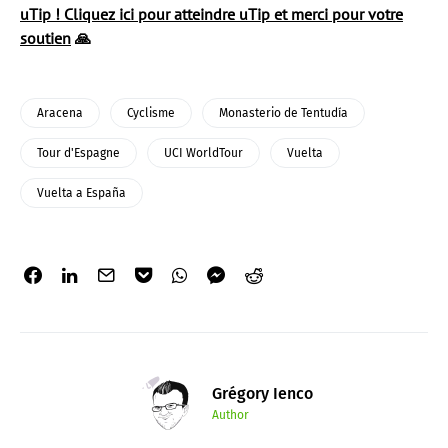
uTip ! Cliquez ici pour atteindre uTip et merci pour votre
soutien
🙏
Aracena
Cyclisme
Monasterio de Tentudía
Tour d'Espagne
UCI WorldTour
Vuelta
Vuelta a España
Grégory Ienco
Author