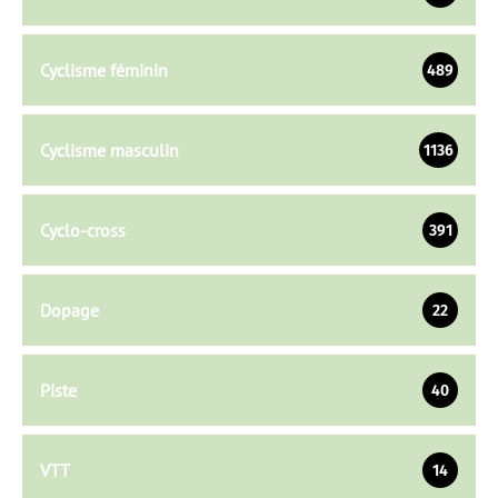
Cyclisme féminin
489
Cyclisme masculin
1136
Cyclo-cross
391
Dopage
22
Piste
40
VTT
14