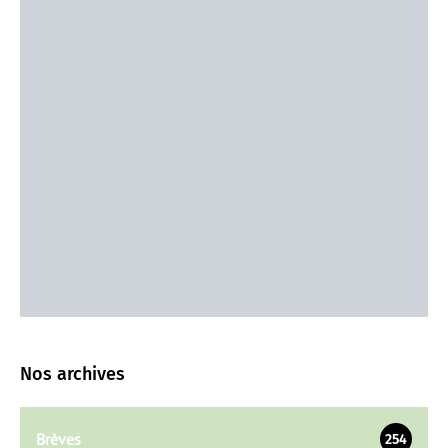
Nos archives
Brèves
254