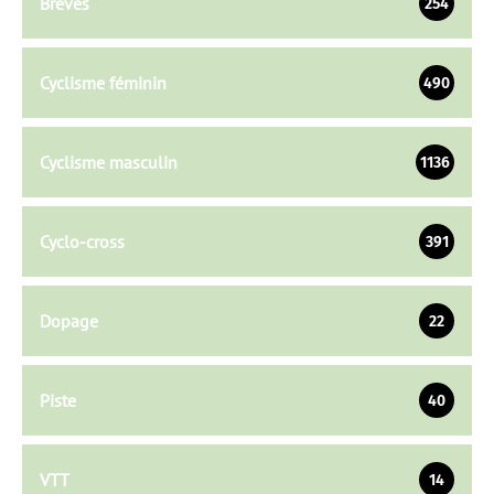
Brèves
254
Cyclisme féminin
490
Cyclisme masculin
1136
Cyclo-cross
391
Dopage
22
Piste
40
VTT
14