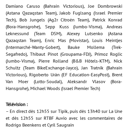
Damiano Caruso (Bahrain Victorious), Joe Dombrowski
(Astana Qazaqstan Team), Jakob Fuglsang (Israel Premier
Tech), Bob Jungels (Ag2r Citroën Team), Patrick Konrad
(Bora-Hansgrohe), Sepp Kuss (Jumbo-Visma), Andreas
Leknessund (Team DSM), Alexey Lutsenko (Astana
Qazaqstan Team), Enric Mas (Movistar), Louis Meintjes
(Intermarché-Wanty-Gobert), Bauke Mollema (Trek-
Segafredo), Thibaut Pinot (Groupama-FDJ), Primoz Roglic
(Jumbo-Visma), Pierre Rolland (B&B Hôtels-KTM), Nick
Schultz (Team BikeExchange-Jayco), Jan Tratnik (Bahrain
Victorious), Rigoberto Urán (EF Education-EasyPost), Brent
Van Moer (Lotto-Soudal), Aleksandr Vlasov (Bora-
Hansgrohe), Michael Woods (Israel Premier Tech)
Télévision :
– En direct dès 12h55 sur Tipik, puis dès 13h40 sur La Une
et dès 12h55 sur RTBF Auvio avec les commentaires de
Rodrigo Beenkens et Cyril Saugrain