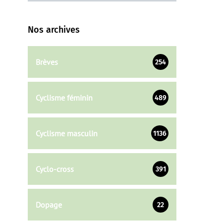
Nos archives
Brèves
254
Cyclisme féminin
489
Cyclisme masculin
1136
Cyclo-cross
391
Dopage
22