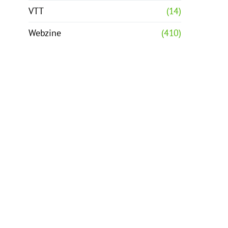
VTT
(14)
Webzine
(410)