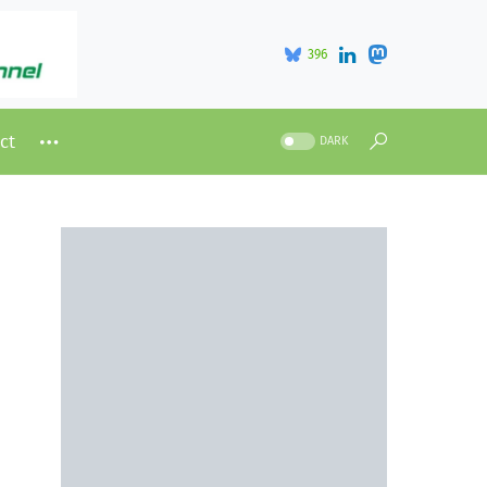
396
ct
DARK