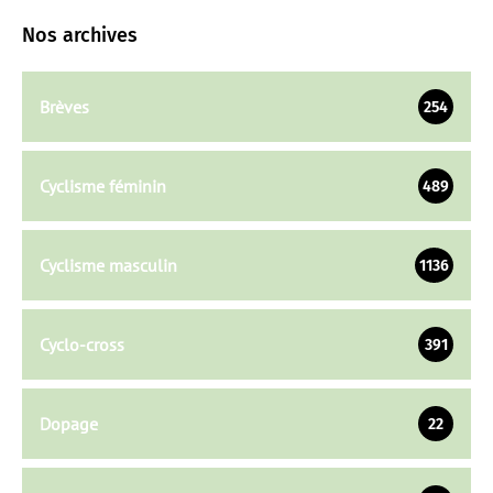
Nos archives
Brèves
254
Cyclisme féminin
489
Cyclisme masculin
1136
Cyclo-cross
391
Dopage
22