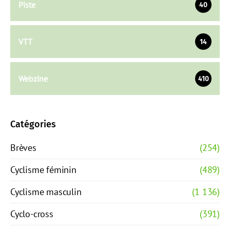
Piste
40
VTT
14
Webzine
410
Catégories
Brèves
(254)
Cyclisme féminin
(489)
Cyclisme masculin
(1 136)
Cyclo-cross
(391)