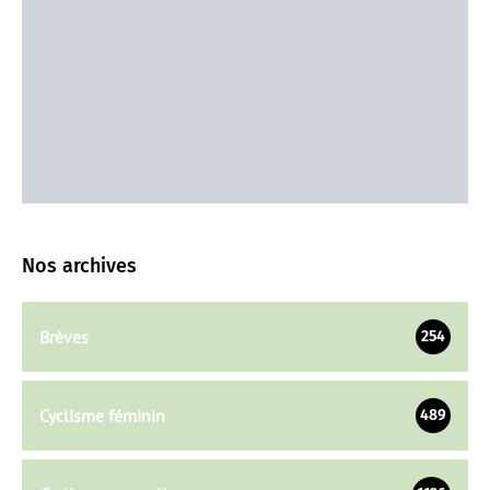
Nos archives
Brèves
254
Cyclisme féminin
489