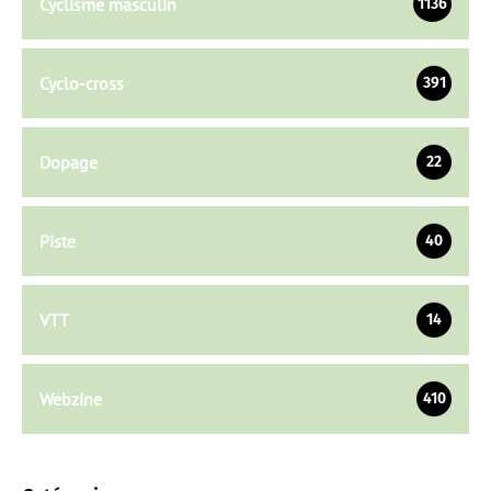
Cyclisme masculin
1136
Cyclo-cross
391
Dopage
22
Piste
40
VTT
14
Webzine
410