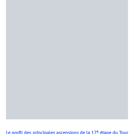
e
Le profil des principales ascensions de la 17
étape du Tour