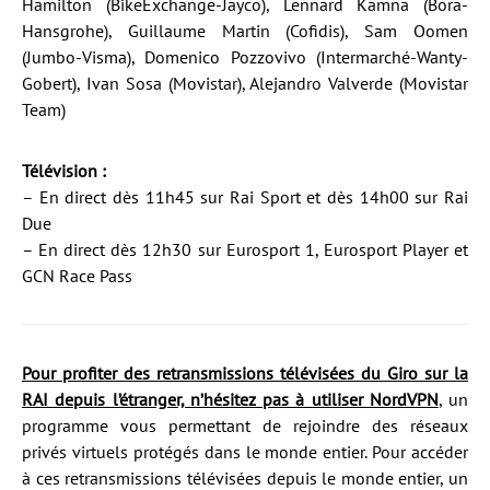
Hamilton (BikeExchange-Jayco), Lennard Kämna (Bora-
Hansgrohe), Guillaume Martin (Cofidis), Sam Oomen
(Jumbo-Visma), Domenico Pozzovivo (Intermarché-Wanty-
Gobert), Ivan Sosa (Movistar), Alejandro Valverde (Movistar
Team)
Télévision :
– En direct dès 11h45 sur Rai Sport et dès 14h00 sur Rai
Due
– En direct dès 12h30 sur Eurosport 1, Eurosport Player et
GCN Race Pass
Pour profiter des retransmissions télévisées du Giro sur la
RAI depuis l’étranger, n’hésitez pas à utiliser NordVPN
, un
programme vous permettant de rejoindre des réseaux
privés virtuels protégés dans le monde entier. Pour accéder
à ces retransmissions télévisées depuis le monde entier, un