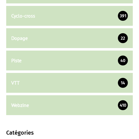
Cyclo-cross
391
Dopage
22
Piste
40
VTT
14
Webzine
410
Catégories