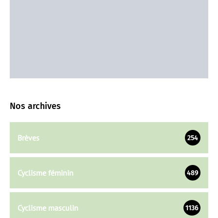
Nos archives
Brèves
254
Cyclisme féminin
489
Cyclisme masculin
1136