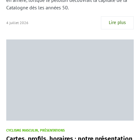
en arrière, lorsque le peloton découvrait la capitale de la
Catalogne dès les années 50.
Lire plus
4 juillet 2026
CYCLISME MASCULIN
PRÉSENTATIONS
Cartes, profils, horaires : notre présentation