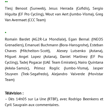
**
Tiesj Benoot (Sunweb), Jesus Herrada (Cofidis), Sergio
Higuita (EF Pro Cycling), Wout van Aert (Jumbo-Visma), Greg
Van Avermaet (CCC Team)
*
Romain Bardet (AG2R-La Mondiale), Egan Bernal (INEOS
Grenadiers), Emanuel Buchmann (Bora-Hansgrohe), Esteban
Chaves (Mitchelton-Scott), Alexey Lutsenko (Astana),
Miguel Angel Lopez (Astana), Daniel Martinez (EF Pro
Cycling), Tadej Pogacar (UAE Team Emirates), Nairo Quintana
(Arkéa-Samsic), Primoz Roglic (Jumbo-Visma), Jasper
Stuyven (Trek-Segafredo), Alejandro Valverde (Movistar
Team)
Télévision :
– Dès 14h05 sur La Une (RTBF), avec Rodrigo Beenkens et
Cyril Saugrain aux commentaires.