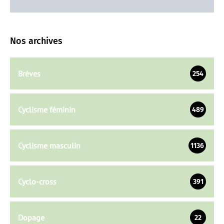
Nos archives
Brèves
254
Cyclisme féminin
489
Cyclisme masculin
1136
Cyclo-cross
391
Dopage
22