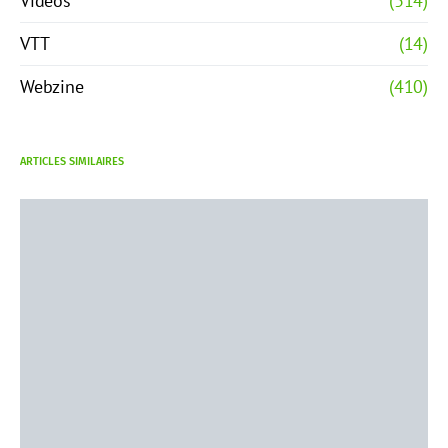
Vidéos
(314)
VTT
(14)
Webzine
(410)
ARTICLES SIMILAIRES