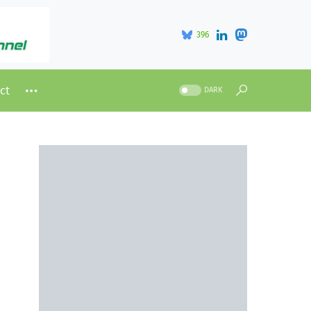
396
ct
DARK