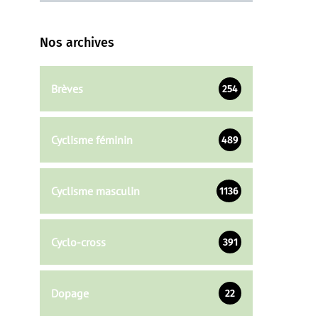
Nos archives
Brèves
254
Cyclisme féminin
489
Cyclisme masculin
1136
Cyclo-cross
391
Dopage
22