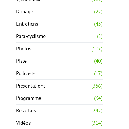
Dopage
(22)
Entretiens
(43)
Para-cyclisme
(5)
Photos
(107)
Piste
(40)
Podcasts
(17)
Présentations
(356)
Programme
(34)
Résultats
(242)
Vidéos
(314)