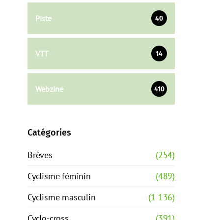
Piste
40
VTT
14
Webzine
410
Catégories
Brèves
(254)
Cyclisme féminin
(489)
Cyclisme masculin
(1 136)
Cyclo-cross
(391)