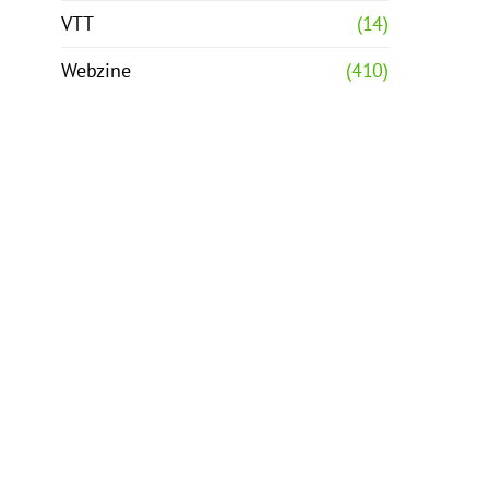
VTT
(14)
Webzine
(410)