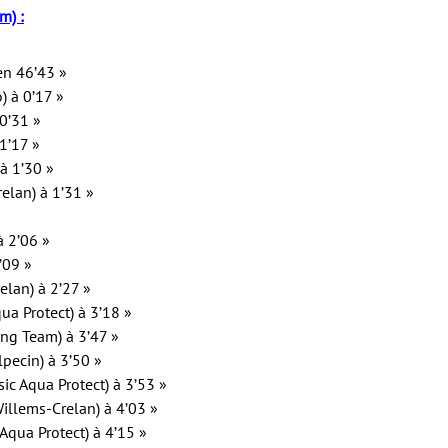
m) :
en 46’43 »
) à 0’17 »
0’31 »
1’17 »
 à 1’30 »
elan) à 1’31 »
»
à 2’06 »
’09 »
elan) à 2’27 »
qua Protect) à 3’18 »
ng Team) à 3’47 »
pecin) à 3’50 »
c Aqua Protect) à 3’53 »
illems-Crelan) à 4’03 »
Aqua Protect) à 4’15 »