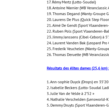
17. Rémy Mertz (Lotto-Soudal)
18. Antoine Warnier (WB Veranclassic 
19. Thomas Degand (Wanty-Groupe Go
20. Laurens De Plus (Quick Step Floor
21. Aimé De Gendt (Sport Vlaanderen-
22. Ruben Pols (Sport Vlaanderen-Bal
23. Jimmy Janssens (Cibel-Cebon) à 5’
24. Laurent Vanden Bak (Leopard Pro C
25. Frederik Veuchelen (Wanty-Groupe
26. Thomas Deruette (WB Veranclassic
Résultats des élites dames (25,6 km) 
1. Ann-sophie Duyck (Drops) en 35’20
2. Isabelle Beckers (Lotto-Soudal Ladi
3. Julie Van de Velde à 2’52 »
4. Nathalie Verschelden (Lensworld-K
5. Demmy Druyts (Sport Vlaanderen-Gui