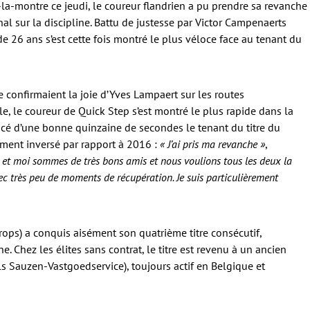
a-montre ce jeudi, le coureur flandrien a pu prendre sa revanche
al sur la discipline. Battu de justesse par Victor Campenaerts
e 26 ans s’est cette fois montré le plus véloce face au tenant du
e confirmaient la joie d’Yves Lampaert sur les routes
e, le coureur de Quick Step s’est montré le plus rapide dans la
cé d’une bonne quinzaine de secondes le tenant du titre du
ment inversé par rapport à 2016 :
« J’ai pris ma revanche »
,
r et moi sommes de très bons amis et nous voulions tous les deux la
e avec très peu de moments de récupération. Je suis particulièrement
ops) a conquis aisément son quatrième titre consécutif,
e. Chez les élites sans contrat, le titre est revenu à un ancien
s Sauzen-Vastgoedservice), toujours actif en Belgique et