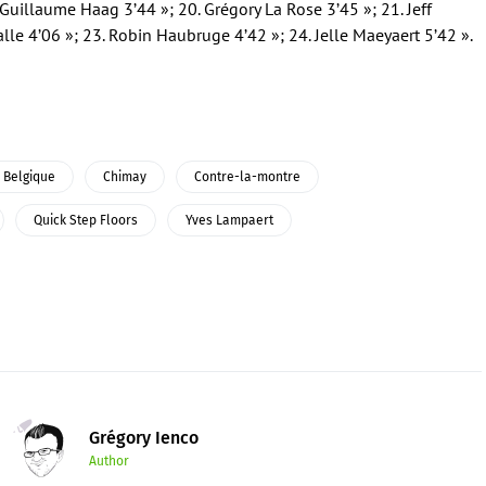
 Guillaume Haag 3’44 »; 20. Grégory La Rose 3’45 »; 21. Jeff
lle 4’06 »; 23. Robin Haubruge 4’42 »; 24. Jelle Maeyaert 5’42 ».
 Belgique
Chimay
Contre-la-montre
Quick Step Floors
Yves Lampaert
Grégory Ienco
Author