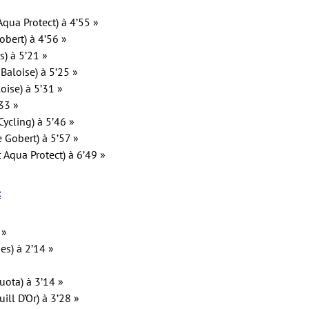
Aqua Protect) à 4’55 »
bert) à 4’56 »
s) à 5’21 »
Baloise) à 5’25 »
oise) à 5’31 »
33 »
ycling) à 5’46 »
 Gobert) à 5’57 »
 Aqua Protect) à 6’49 »
:
 »
es) à 2’14 »
uota) à 3’14 »
ll D’Or) à 3’28 »