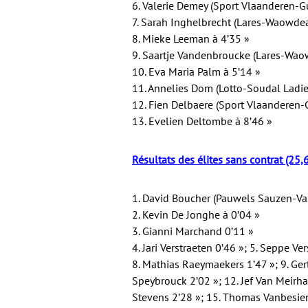
6. Valerie Demey (Sport Vlaanderen-Gui
7. Sarah Inghelbrecht (Lares-Waowdea
8. Mieke Leeman à 4’35 »
9. Saartje Vandenbroucke (Lares-Waow
10. Eva Maria Palm à 5’14 »
11. Annelies Dom (Lotto-Soudal Ladie
12. Fien Delbaere (Sport Vlaanderen-Gu
13. Evelien Deltombe à 8’46 »
Résultats des élites sans contrat (25,6
1. David Boucher (Pauwels Sauzen-Va
2. Kevin De Jonghe à 0’04 »
3. Gianni Marchand 0’11 »
4. Jari Verstraeten 0’46 »; 5. Seppe Ve
8. Mathias Raeymaekers 1’47 »; 9. Ger
Speybrouck 2’02 »; 12. Jef Van Meirha
Stevens 2’28 »; 15. Thomas Vanbesien