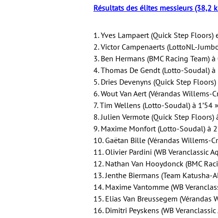
Résultats des élites messieurs (38,2 k
1. Yves Lampaert (Quick Step Floors) 
2. Victor Campenaerts (LottoNL-Jumbo
3. Ben Hermans (BMC Racing Team) à 
4. Thomas De Gendt (Lotto-Soudal) à 
5. Dries Devenyns (Quick Step Floors)
6. Wout Van Aert (Vérandas Willems-Cr
7. Tim Wellens (Lotto-Soudal) à 1’54 
8. Julien Vermote (Quick Step Floors) 
9. Maxime Monfort (Lotto-Soudal) à 2
10. Gaëtan Bille (Vérandas Willems-Cr
11. Olivier Pardini (WB Veranclassic A
12. Nathan Van Hooydonck (BMC Raci
13. Jenthe Biermans (Team Katusha-Al
14. Maxime Vantomme (WB Veranclassi
15. Elias Van Breussegem (Vérandas W
16. Dimitri Peyskens (WB Veranclassic 