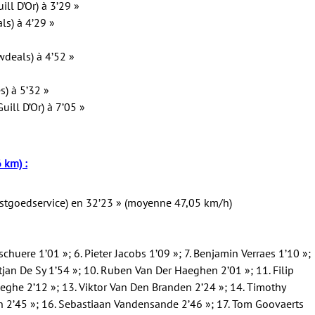
ll D’Or) à 3’29 »
ls) à 4’29 »
deals) à 4’52 »
s) à 5’32 »
ill D’Or) à 7’05 »
 km) :
stgoedservice) en 32’23 » (moyenne 47,05 km/h)
rschuere 1’01 »; 6. Pieter Jacobs 1’09 »; 7. Benjamin Verraes 1’10 »;
tjan De Sy 1’54 »; 10. Ruben Van Der Haeghen 2’01 »; 11. Filip
eghe 2’12 »; 13. Viktor Van Den Branden 2’24 »; 14. Timothy
 2’45 »; 16. Sebastiaan Vandensande 2’46 »; 17. Tom Goovaerts