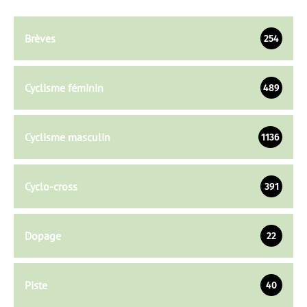
Brèves
254
Cyclisme féminin
489
Cyclisme masculin
1136
Cyclo-cross
391
Dopage
22
Piste
40