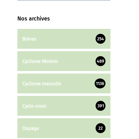
Nos archives
Brèves
254
Cyclisme féminin
489
Cyclisme masculin
1136
Cyclo-cross
391
Dopage
22