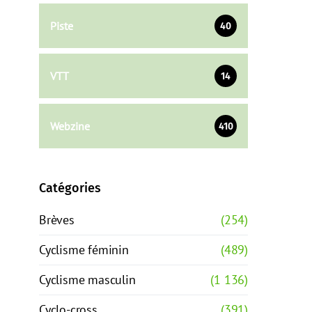
Piste
40
VTT
14
Webzine
410
Catégories
Brèves
(254)
Cyclisme féminin
(489)
Cyclisme masculin
(1 136)
Cyclo-cross
(391)