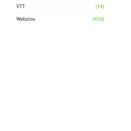
VTT
(14)
Webzine
(410)