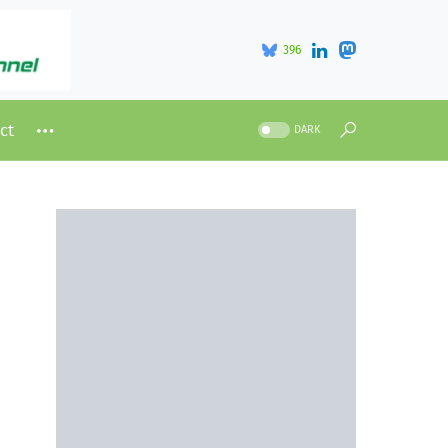
396
ct
DARK