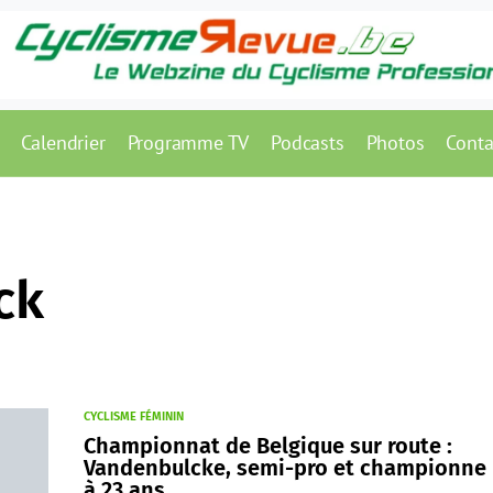
Calendrier
Programme TV
Podcasts
Photos
Conta
ck
CYCLISME FÉMININ
Championnat de Belgique sur route :
Vandenbulcke, semi-pro et championne
à 23 ans