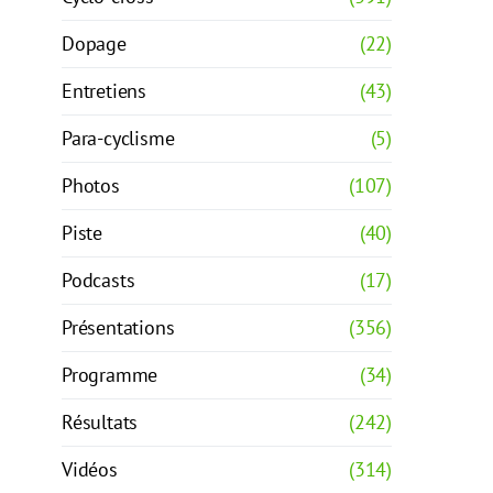
Dopage
(22)
Entretiens
(43)
Para-cyclisme
(5)
Photos
(107)
Piste
(40)
Podcasts
(17)
Présentations
(356)
Programme
(34)
Résultats
(242)
Vidéos
(314)