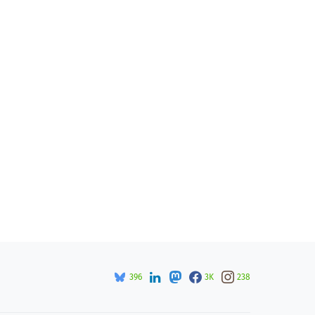
396
3K
238