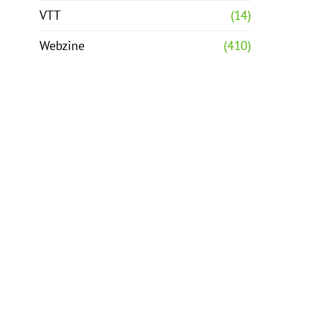
VTT
(14)
Webzine
(410)