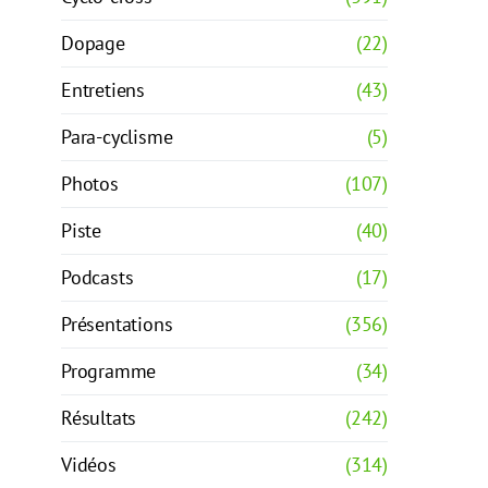
Dopage
(22)
Entretiens
(43)
Para-cyclisme
(5)
Photos
(107)
Piste
(40)
Podcasts
(17)
Présentations
(356)
Programme
(34)
Résultats
(242)
Vidéos
(314)