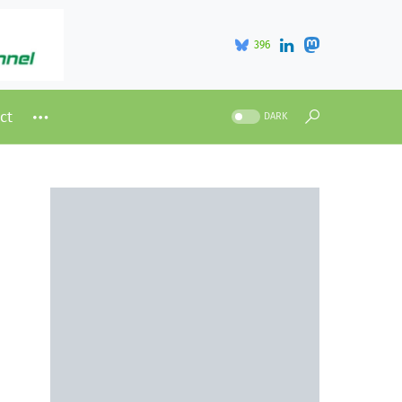
396
ct
DARK