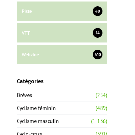
Piste
40
VTT
14
Webzine
410
Catégories
Brèves
(254)
Cyclisme féminin
(489)
Cyclisme masculin
(1 136)
Cyclo-cross
(391)