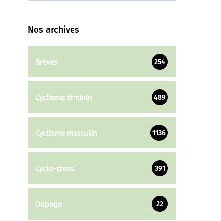
Nos archives
Brèves
254
Cyclisme féminin
489
Cyclisme masculin
1136
Cyclo-cross
391
Dopage
22