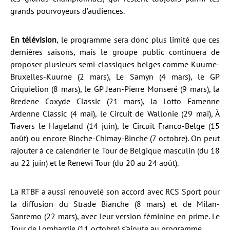
grands pourvoyeurs d’audiences.
En télévision
, le programme sera donc plus limité que ces
dernières saisons, mais le groupe public continuera de
proposer plusieurs semi-classiques belges comme Kuurne-
Bruxelles-Kuurne (2 mars), Le Samyn (4 mars), le GP
Criquielion (8 mars), le GP Jean-Pierre Monseré (9 mars), la
Bredene Coxyde Classic (21 mars), la Lotto Famenne
Ardenne Classic (4 mai), le Circuit de Wallonie (29 mai), À
Travers le Hageland (14 juin), le Circuit Franco-Belge (15
août) ou encore Binche-Chimay-Binche (7 octobre). On peut
rajouter à ce calendrier le Tour de Belgique masculin (du 18
au 22 juin) et le Renewi Tour (du 20 au 24 août).
La RTBF a aussi renouvelé son accord avec RCS Sport pour
la diffusion du Strade Bianche (8 mars) et de Milan-
Sanremo (22 mars), avec leur version féminine en prime. Le
Tour de Lombardie (11 octobre) s’ajoute au programme.