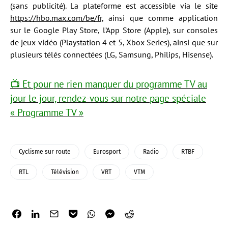
(sans publicité). La plateforme est accessible via le site
https://hbo.max.com/be/fr,
ainsi que comme application
sur le Google Play Store, l’App Store (Apple), sur consoles
de jeux vidéo (Playstation 4 et 5, Xbox Series), ainsi que sur
plusieurs télés connectées (LG, Samsung, Philips, Hisense).
📺 Et pour ne rien manquer du programme TV au
jour le jour, rendez-vous sur notre page spéciale
« Programme TV »
Cyclisme sur route
Eurosport
Radio
RTBF
RTL
Télévision
VRT
VTM