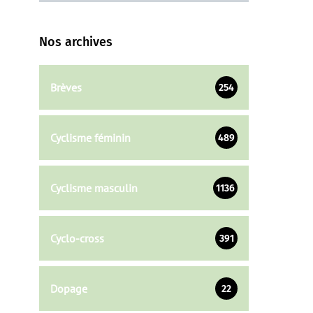
Nos archives
Brèves
254
Cyclisme féminin
489
Cyclisme masculin
1136
Cyclo-cross
391
Dopage
22