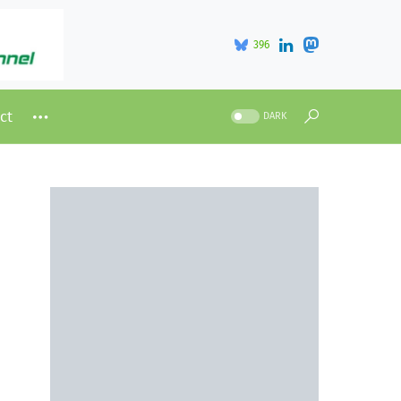
396
ct
DARK