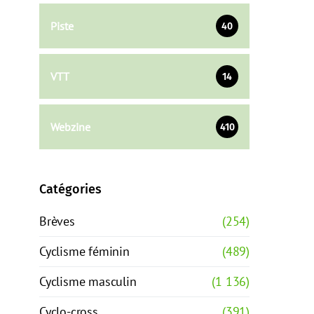
Piste
40
VTT
14
Webzine
410
Catégories
Brèves
(254)
Cyclisme féminin
(489)
Cyclisme masculin
(1 136)
Cyclo-cross
(391)