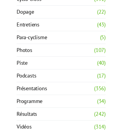
Dopage
(22)
Entretiens
(43)
Para-cyclisme
(5)
Photos
(107)
Piste
(40)
Podcasts
(17)
Présentations
(356)
Programme
(34)
Résultats
(242)
Vidéos
(314)