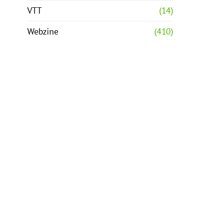
VTT
(14)
Webzine
(410)