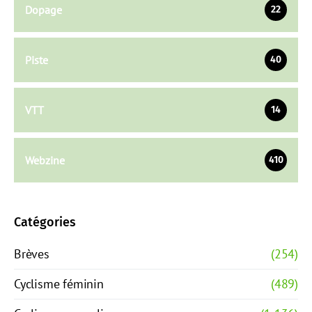
Dopage
22
Piste
40
VTT
14
Webzine
410
Catégories
Brèves
(254)
Cyclisme féminin
(489)