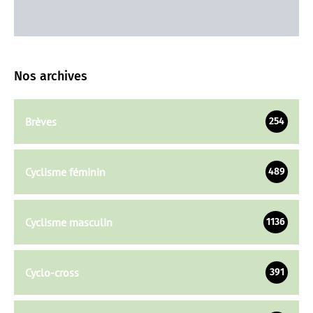
Nos archives
Brèves
254
Cyclisme féminin
489
Cyclisme masculin
1136
Cyclo-cross
391