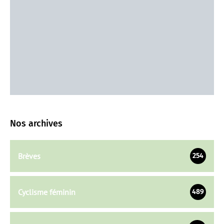
Nos archives
Brèves
254
Cyclisme féminin
489