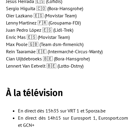
Jesús Herrada 🇪🇸 (Cofidis)
Sergio Higuita 🇨🇴 (Bora-Hansgrohe)
Oier Lazkano 🇪🇸 (Movistar Team)
Lenny Martinez 🇫🇷 (Groupama-FDJ)
Juan Pedro López 🇪🇸 (Lidl-Trek)
Enric Mas 🇪🇸 (Movistar Team)
Max Poole 🇬🇧 (Team dsm-firmenich)
Rein Taaramäe 🇪🇪 (Intermarché-Circus-Wanty)
Cian Uijtdebroeks 🇧🇪 (Bora-Hansgrohe)
Lennert Van Eetvelt 🇧🇪 (Lotto-Dstny)
À la télévision
En direct dès 15h35 sur VRT 1 et Sporza.be
En direct dès 14h15 sur Eurosport 1, Eurosport.com
et GCN+