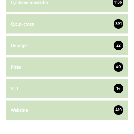
Cyclisme masculin
1136
Cyclo-cross
391
Dopage
22
Piste
40
VTT
14
Webzine
410