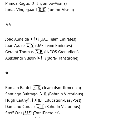
Primoz Roglic 🇸🇮 (Jumbo-Visma)
Jonas Vingegaard 🇩🇰 (Jumbo-Visma)
⭐️
⭐️
João Almeida 🇵🇹 (UAE Team Emirates)
Juan Ayuso 🇪🇸 (UAE Team Emirates)
Geraint Thomas 🇬🇧 (INEOS Grenadiers)
Aleksandr Vlasov 🇷🇺 (Bora-Hansgrohe)
⭐️
Romain Bardet 🇫🇷 (Team dsm-firmenich)
Santiago Buitrago 🇨🇴 (Bahrain Victorious)
Hugh Carthy 🇬🇧 (EF Education-EasyPost)
Damiano Caruso 🇮🇹 (Bahrain Victorious)
Steff Cras 🇧🇪 (TotalÉnergies)