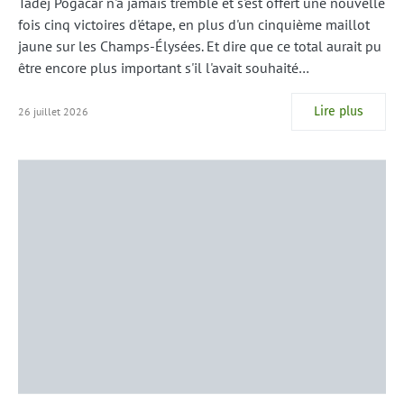
Tadej Pogacar n'a jamais tremblé et s'est offert une nouvelle
fois cinq victoires d'étape, en plus d'un cinquième maillot
jaune sur les Champs-Élysées. Et dire que ce total aurait pu
être encore plus important s'il l'avait souhaité…
Lire plus
26 juillet 2026