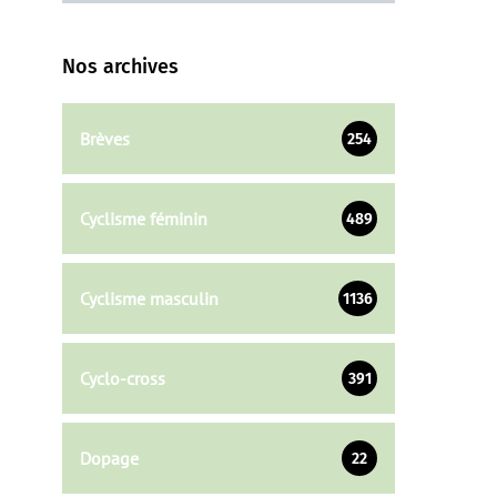
Nos archives
Brèves
254
Cyclisme féminin
489
Cyclisme masculin
1136
Cyclo-cross
391
Dopage
22