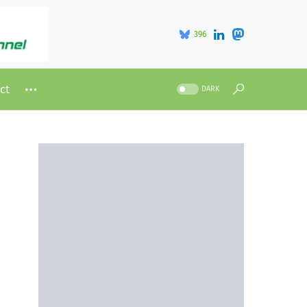
396
ct
DARK