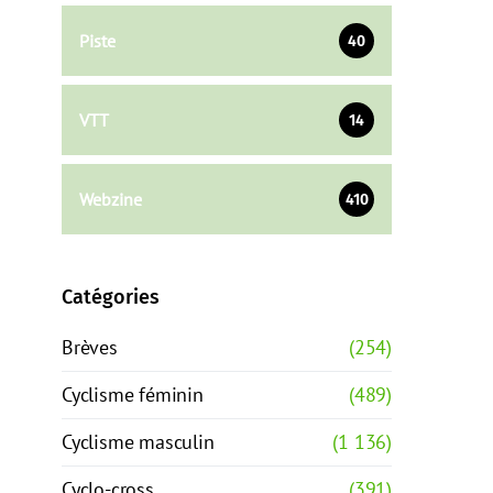
Piste
40
VTT
14
Webzine
410
Catégories
Brèves
(254)
Cyclisme féminin
(489)
Cyclisme masculin
(1 136)
Cyclo-cross
(391)