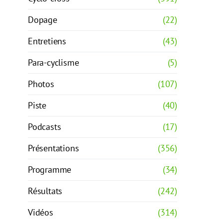
Dopage
(22)
Entretiens
(43)
Para-cyclisme
(5)
Photos
(107)
Piste
(40)
Podcasts
(17)
Présentations
(356)
Programme
(34)
Résultats
(242)
Vidéos
(314)