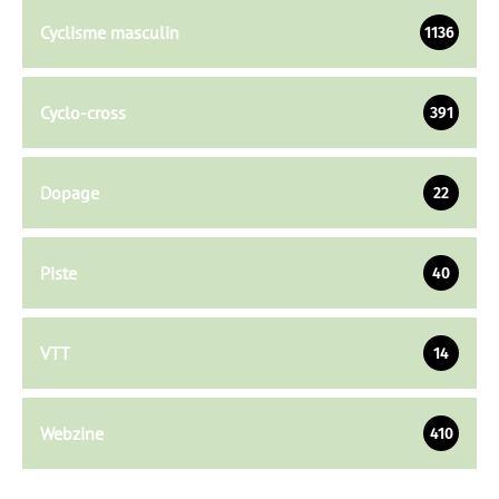
Cyclisme masculin
1136
Cyclo-cross
391
Dopage
22
Piste
40
VTT
14
Webzine
410