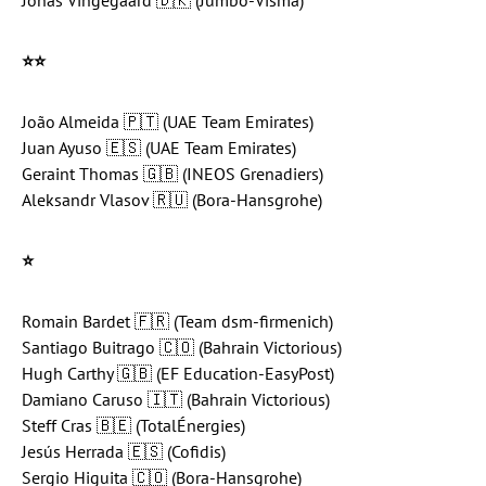
⭐️
⭐️
João Almeida 🇵🇹 (UAE Team Emirates)
Juan Ayuso 🇪🇸 (UAE Team Emirates)
Geraint Thomas 🇬🇧 (INEOS Grenadiers)
Aleksandr Vlasov 🇷🇺 (Bora-Hansgrohe)
⭐️
Romain Bardet 🇫🇷 (Team dsm-firmenich)
Santiago Buitrago 🇨🇴 (Bahrain Victorious)
Hugh Carthy 🇬🇧 (EF Education-EasyPost)
Damiano Caruso 🇮🇹 (Bahrain Victorious)
Steff Cras 🇧🇪 (TotalÉnergies)
Jesús Herrada 🇪🇸 (Cofidis)
Sergio Higuita 🇨🇴 (Bora-Hansgrohe)