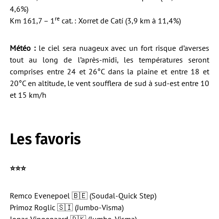
4,6%)
re
Km 161,7 – 1
cat. : Xorret de Catí (3,9 km à 11,4%)
Météo :
le ciel sera nuageux avec un fort risque d’averses
tout au long de l’après-midi, les températures seront
comprises entre 24 et 26°C dans la plaine et entre 18 et
20°C en altitude, le vent soufflera de sud à sud-est entre 10
et 15 km/h
Les favoris
⭐️⭐️⭐️
Remco Evenepoel 🇧🇪 (Soudal-Quick Step)
Primoz Roglic 🇸🇮 (Jumbo-Visma)
Jonas Vingegaard 🇩🇰 (Jumbo-Visma)