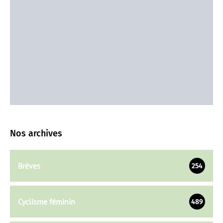
Nos archives
Brèves
254
Cyclisme féminin
489