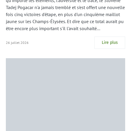
qu'importe les éléments, l'adversité et le tracé, le Slovène
Tadej Pogacar n'a jamais tremblé et s'est offert une nouvelle
fois cinq victoires d'étape, en plus d'un cinquième maillot
jaune sur les Champs-Élysées. Et dire que ce total aurait pu
être encore plus important s'il l'avait souhaité…
Lire plus
26 juillet 2026