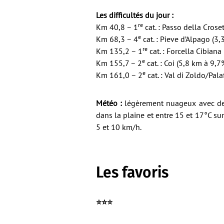
Les difficultés du jour :
re
Km 40,8 – 1
cat. : Passo della Cros
e
Km 68,3 – 4
cat. : Pieve d’Alpago (3
re
Km 135,2 – 1
cat. : Forcella Cibiana
e
Km 155,7 – 2
cat. : Coi (5,8 km à 9,7
e
Km 161,0 – 2
cat. : Val di Zoldo/Pal
Météo :
légèrement nuageux avec des
dans la plaine et entre 15 et 17°C sur
5 et 10 km/h.
Les favoris
⭐️⭐️⭐️