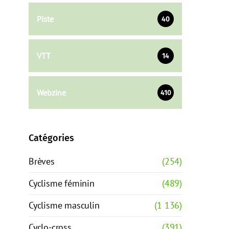
Piste
40
VTT
14
Webzine
410
Catégories
Brèves
(254)
Cyclisme féminin
(489)
Cyclisme masculin
(1 136)
Cyclo-cross
(391)