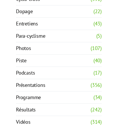
Dopage
(22)
Entretiens
(43)
Para-cyclisme
(5)
Photos
(107)
Piste
(40)
Podcasts
(17)
Présentations
(356)
Programme
(34)
Résultats
(242)
Vidéos
(314)