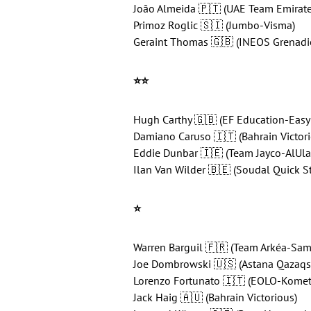
João Almeida 🇵🇹 (UAE Team Emirate
Primoz Roglic 🇸🇮 (Jumbo-Visma)
Geraint Thomas 🇬🇧 (INEOS Grenadi
⭐️
⭐️
Hugh Carthy 🇬🇧 (EF Education-Easy
Damiano Caruso 🇮🇹 (Bahrain Victori
Eddie Dunbar 🇮🇪 (Team Jayco-AlUla
Ilan Van Wilder 🇧🇪 (Soudal Quick S
⭐️
Warren Barguil 🇫🇷 (Team Arkéa-Sam
Joe Dombrowski 🇺🇸 (Astana Qazaqs
Lorenzo Fortunato 🇮🇹 (EOLO-Komet
Jack Haig 🇦🇺 (Bahrain Victorious)