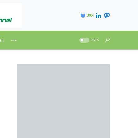
396
ct
DARK