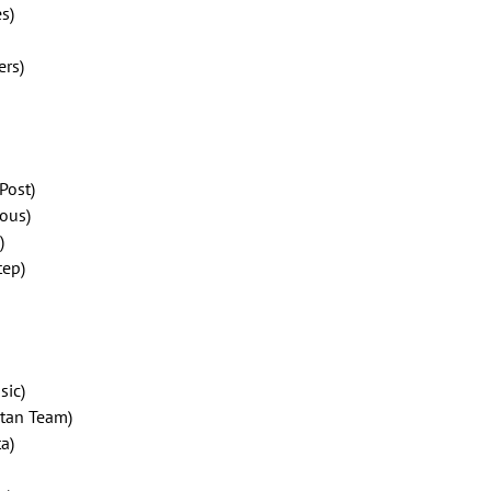
s)
ers)
Post)
ous)
)
tep)
sic)
tan Team)
a)