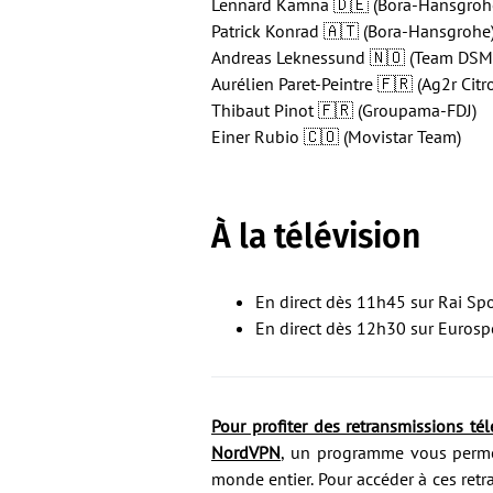
Lennard Kämna 🇩🇪 (Bora-Hansgroh
Patrick Konrad 🇦🇹 (Bora-Hansgrohe
Andreas Leknessund 🇳🇴 (Team DSM
Aurélien Paret-Peintre 🇫🇷 (Ag2r Cit
Thibaut Pinot 🇫🇷 (Groupama-FDJ)
Einer Rubio 🇨🇴 (Movistar Team)
À la télévision
En direct dès 11h45 sur Rai Sp
En direct dès 12h30 sur Eurosp
Pour profiter des retransmissions télé
NordVPN
, un programme vous permet
monde entier. Pour accéder à ces ret