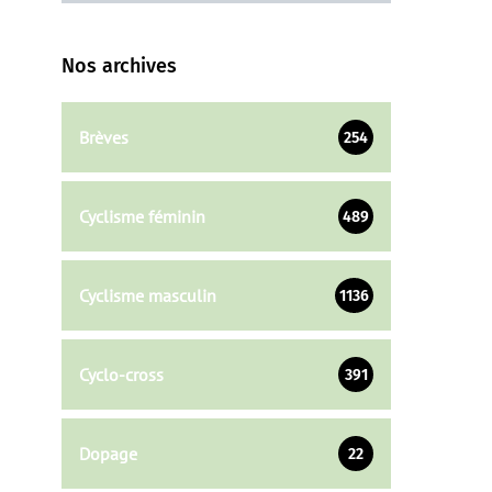
Nos archives
Brèves
254
Cyclisme féminin
489
Cyclisme masculin
1136
Cyclo-cross
391
Dopage
22