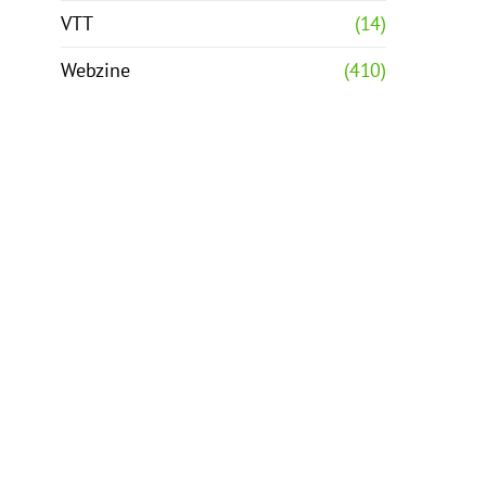
VTT
(14)
Webzine
(410)