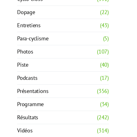
Dopage
(22)
Entretiens
(43)
Para-cyclisme
(5)
Photos
(107)
Piste
(40)
Podcasts
(17)
Présentations
(356)
Programme
(34)
Résultats
(242)
Vidéos
(314)