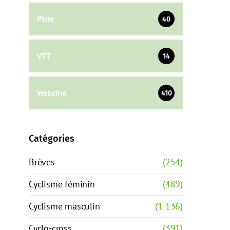
Piste
40
VTT
14
Webzine
410
Catégories
Brèves
(254)
Cyclisme féminin
(489)
Cyclisme masculin
(1 136)
Cyclo-cross
(391)