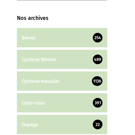
Nos archives
Brèves
254
Cyclisme féminin
489
Cyclisme masculin
1136
Cyclo-cross
391
Dopage
22