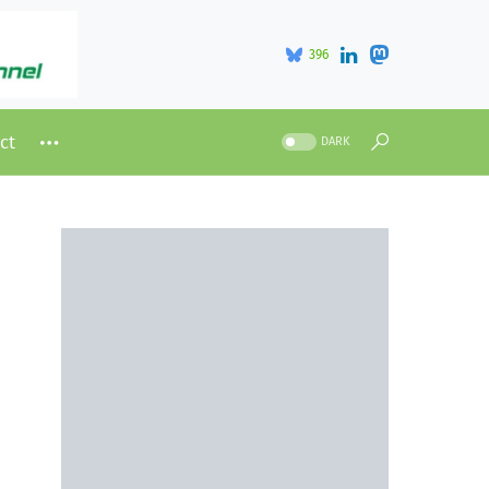
396
ct
DARK