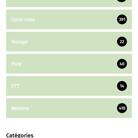
Cyclo-cross
391
Dopage
22
Piste
40
VTT
14
Webzine
410
Catégories