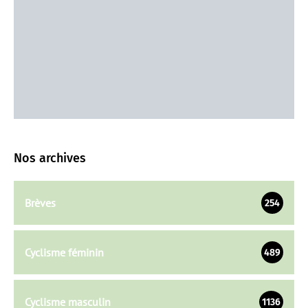
Nos archives
Brèves
254
Cyclisme féminin
489
Cyclisme masculin
1136