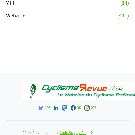
VTT
(14)
Webzine
(410)
396
3K
238
Réalisé avec l'aide de
Code Supply Co.
- ©