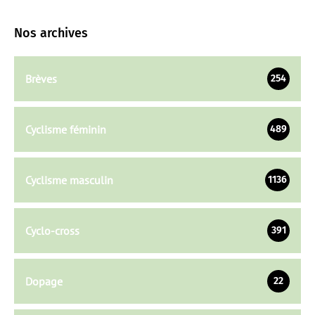
Nos archives
Brèves
254
Cyclisme féminin
489
Cyclisme masculin
1136
Cyclo-cross
391
Dopage
22