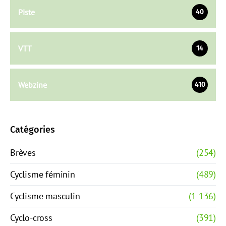
Piste
40
VTT
14
Webzine
410
Catégories
Brèves
(254)
Cyclisme féminin
(489)
Cyclisme masculin
(1 136)
Cyclo-cross
(391)