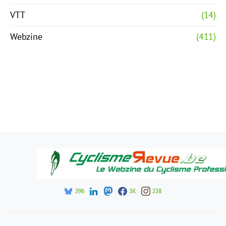
VTT
(14)
Webzine
(411)
396
3K
238