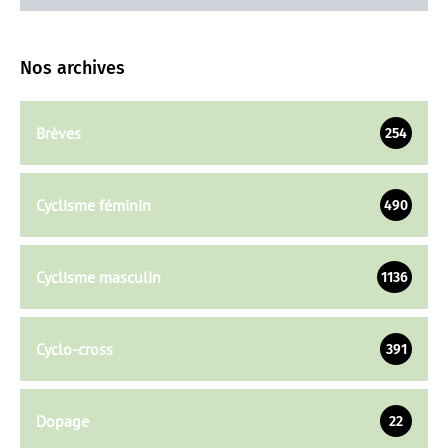
Nos archives
Brèves
254
Cyclisme féminin
490
Cyclisme masculin
1136
Cyclo-cross
391
Dopage
22