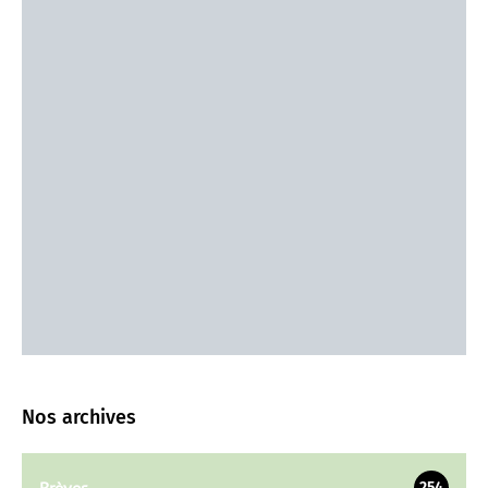
Nos archives
Brèves
254