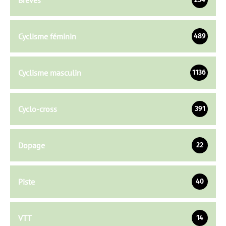
Cyclisme féminin
489
Cyclisme masculin
1136
Cyclo-cross
391
Dopage
22
Piste
40
VTT
14