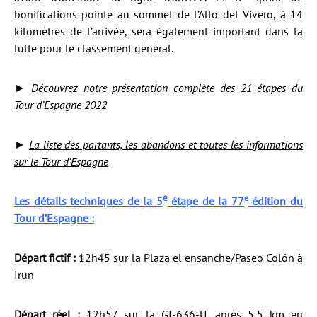
bonifications pointé au sommet de l’Alto del Vivero, à 14
kilomètres de l’arrivée, sera également important dans la
lutte pour le classement général.
►
Découvrez notre présentation complète des 21 étapes du
Tour d’Espagne 2022
►
La liste des partants, les abandons et toutes les informations
sur le Tour d’Espagne
e
e
Les détails techniques de la 5
étape de la 77
édition du
Tour d’Espagne :
Départ fictif :
12h45 sur la Plaza el ensanche/Paseo Colón à
Irun
Départ réel :
12h57 sur la GI-636-U, après 5,5 km en