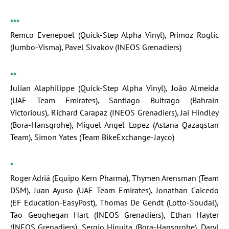
***
Remco Evenepoel (Quick-Step Alpha Vinyl), Primoz Roglic
(Jumbo-Visma), Pavel Sivakov (INEOS Grenadiers)
**
Julian Alaphilippe (Quick-Step Alpha Vinyl), João Almeida
(UAE Team Emirates), Santiago Buitrago (Bahrain
Victorious), Richard Carapaz (INEOS Grenadiers), Jai Hindley
(Bora-Hansgrohe), Miguel Angel Lopez (Astana Qazaqstan
Team), Simon Yates (Team BikeExchange-Jayco)
*
Roger Adriá (Equipo Kern Pharma), Thymen Arensman (Team
DSM), Juan Ayuso (UAE Team Emirates), Jonathan Caicedo
(EF Education-EasyPost), Thomas De Gendt (Lotto-Soudal),
Tao Geoghegan Hart (INEOS Grenadiers), Ethan Hayter
(INEOS Grenadiers), Sergio Higuita (Bora-Hansgrohe), Daryl