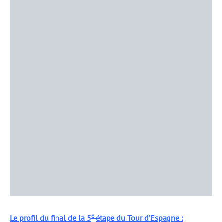
e
Le profil du final de la 5
étape du Tour d’Espagne :