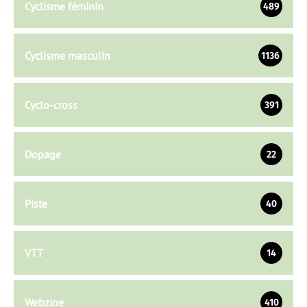
Cyclisme féminin
489
Cyclisme masculin
1136
Cyclo-cross
391
Dopage
22
Piste
40
VTT
14
Webzine
410