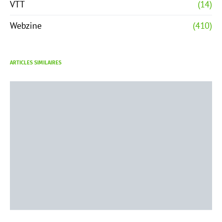
VTT
(14)
Webzine
(410)
ARTICLES SIMILAIRES