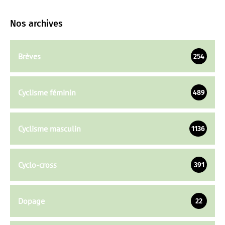
Nos archives
Brèves
254
Cyclisme féminin
489
Cyclisme masculin
1136
Cyclo-cross
391
Dopage
22