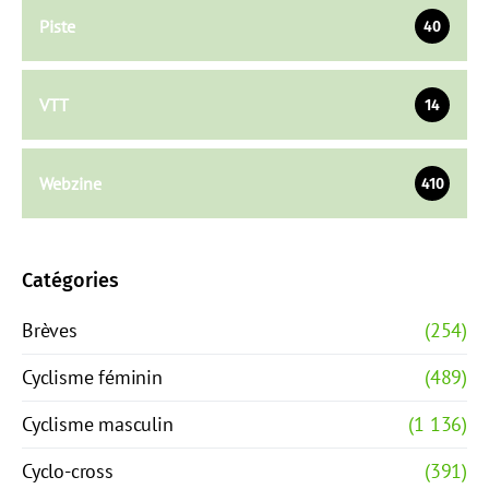
Piste
40
VTT
14
Webzine
410
Catégories
Brèves
(254)
Cyclisme féminin
(489)
Cyclisme masculin
(1 136)
Cyclo-cross
(391)