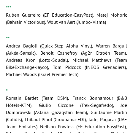
***
Ruben Guerreiro (EF Education-EasyPost), Matej Mohoric
(Bahrain Victorious), Wout van Aert (Jumbo-Visma)
**
Andrea Bagioli (Quick-Step Alpha Vinyl), Warren Barguil
(Arkéa-Samsic), Benoît Cosnefroy (Ag2r Citroën Team),
Andreas Kron (Lotto-Soudal), Michael Matthews (Team
BikeExchange-Jayco), Tom Pidcock (INEOS Grenadiers),
Michael Woods (Israel Premier Tech)
*
Romain Bardet (Team DSM), Franck Bonnamour (B&B
Hôtels-KTM), Giulio Ciccone (Trek-Segafredo), Joe
Dombrowski (Astana Qazaqstan Team), Guillaume Martin
(Cofidis), Thibaut Pinot (Groupama-FDJ), Tadej Pogacar (UAE
Team Emirates), Neilson Powless (EF Education-EasyPost),