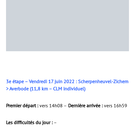
3e étape – Vendredi 17 juin 2022 : Scherpenheuvel-Zichem
> Averbode (11,8 km – CLM individuel)
Premier départ :
vers 14h08 –
Dernière arrivée :
vers 16h59
Les difficultés du jour :
–