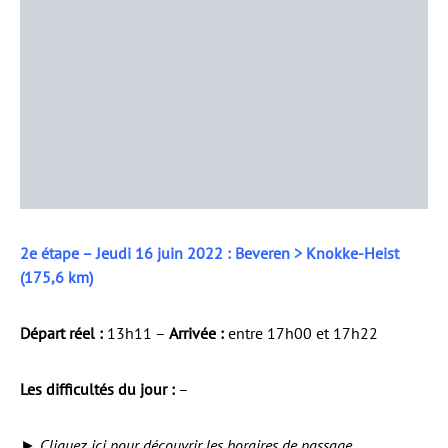
2e étape – Jeudi 16 juin 2022 : Beveren > Knokke-Heist
(175,6 km)
Départ réel :
13h11 –
Arrivée :
entre 17h00 et 17h22
Les difficultés du jour :
–
►
Cliquez ici pour découvrir les horaires de passage