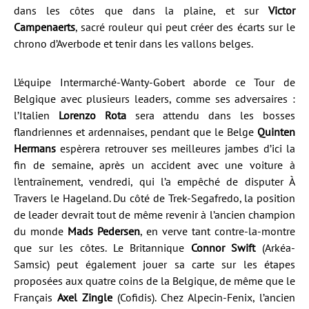
dans les côtes que dans la plaine, et sur
Victor
Campenaerts
, sacré rouleur qui peut créer des écarts sur le
chrono d’Averbode et tenir dans les vallons belges.
L’équipe Intermarché-Wanty-Gobert aborde ce Tour de
Belgique avec plusieurs leaders, comme ses adversaires :
l’Italien
Lorenzo Rota
sera attendu dans les bosses
flandriennes et ardennaises, pendant que le Belge
Quinten
Hermans
espèrera retrouver ses meilleures jambes d’ici la
fin de semaine, après un accident avec une voiture à
l’entraînement, vendredi, qui l’a empêché de disputer À
Travers le Hageland. Du côté de Trek-Segafredo, la position
de leader devrait tout de même revenir à l’ancien champion
du monde
Mads Pedersen
, en verve tant contre-la-montre
que sur les côtes. Le Britannique
Connor Swift
(Arkéa-
Samsic) peut également jouer sa carte sur les étapes
proposées aux quatre coins de la Belgique, de même que le
Français
Axel Zingle
(Cofidis). Chez Alpecin-Fenix, l’ancien