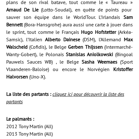
plans de son rival batave, tout comme le « Taureau »
Arnaud De Lie
(Lotto-Soudal), en quête de points pour
sauver son équipe dans le WorldTour. L’Irlandais
Sam
Bennett
(Bora-Hansgrohe) aura aussi une carte à jouer dans
le sprint, tout comme le Français
Hugo Hofstetter
(Arkéa-
Samsic), l’Italien
Alberto Dainese
(DSM), l’Allemand
Max
Walscheid
(Cofidis), le Belge
Gerben Thijssen
(Intermarché-
Wanty-Gobert), le Polonais
Stanislas Aniolkowski
(Bingoal
Pauwels Sauces WB) , le Belge
Sasha Weemaes
(Sport
Vlaanderen-Baloise) ou encore le Norvégien
Kristoffer
Halvorsen
(Uno-X).
La liste des partants :
cliquez ici pour découvrir la liste des
partants
Le palmarès :
2012 Tony Martin (All)
2013 Tony Martin (All)