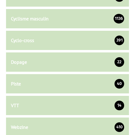
Cyclisme masculin
1136
Cyclo-cross
391
Dopage
22
Piste
40
VTT
14
Webzine
410