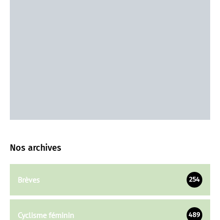
Nos archives
Brèves
254
Cyclisme féminin
489