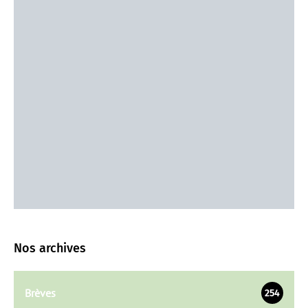
Nos archives
Brèves
254