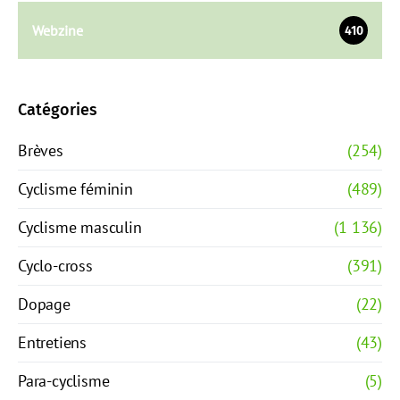
Webzine
410
Catégories
Brèves
(254)
Cyclisme féminin
(489)
Cyclisme masculin
(1 136)
Cyclo-cross
(391)
Dopage
(22)
Entretiens
(43)
Para-cyclisme
(5)