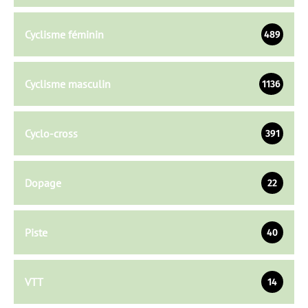
Cyclisme féminin
489
Cyclisme masculin
1136
Cyclo-cross
391
Dopage
22
Piste
40
VTT
14