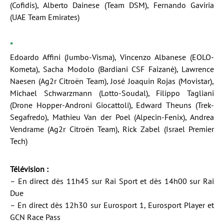
(Cofidis), Alberto Dainese (Team DSM), Fernando Gaviria
(UAE Team Emirates)
*
Edoardo Affini (Jumbo-Visma), Vincenzo Albanese (EOLO-
Kometa), Sacha Modolo (Bardiani CSF Faizanè), Lawrence
Naesen (Ag2r Citroën Team), José Joaquin Rojas (Movistar),
Michael Schwarzmann (Lotto-Soudal), Filippo Tagliani
(Drone Hopper-Androni Giocattoli), Edward Theuns (Trek-
Segafredo), Mathieu Van der Poel (Alpecin-Fenix), Andrea
Vendrame (Ag2r Citroën Team), Rick Zabel (Israel Premier
Tech)
Télévision :
– En direct dès 11h45 sur Rai Sport et dès 14h00 sur Rai
Due
– En direct dès 12h30 sur Eurosport 1, Eurosport Player et
GCN Race Pass