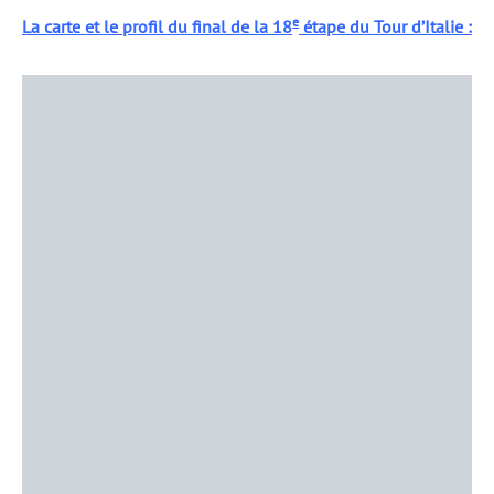
e
La carte et le profil du final de la 18
étape du Tour d’Italie :