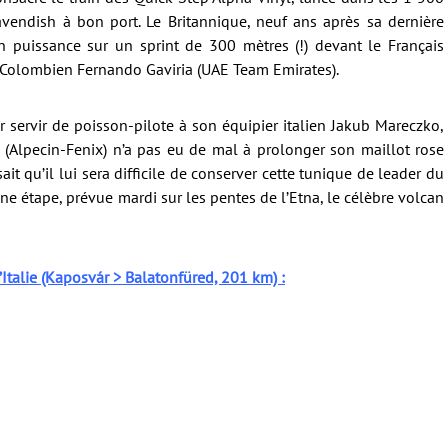
endish à bon port. Le Britannique, neuf ans après sa dernière
en puissance sur un sprint de 300 mètres (!) devant le Français
Colombien Fernando Gaviria (UAE Team Emirates).
servir de poisson-pilote à son équipier italien Jakub Mareczko,
 (Alpecin-Fenix) n’a pas eu de mal à prolonger son maillot rose
it qu’il lui sera difficile de conserver cette tunique de leader du
ne étape, prévue mardi sur les pentes de l’Etna, le célèbre volcan
’Italie (Kaposvár > Balatonfüred, 201 km) :