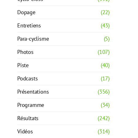
Dopage
(22)
Entretiens
(43)
Para-cyclisme
(5)
Photos
(107)
Piste
(40)
Podcasts
(17)
Présentations
(356)
Programme
(34)
Résultats
(242)
Vidéos
(314)