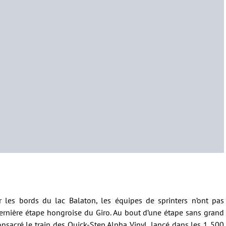
 les bords du lac Balaton, les équipes de sprinters n’ont pas
ernière étape hongroise du Giro. Au bout d’une étape sans grand
onsacré le train des Quick-Step Alpha Vinyl, lancé dans les 1 500