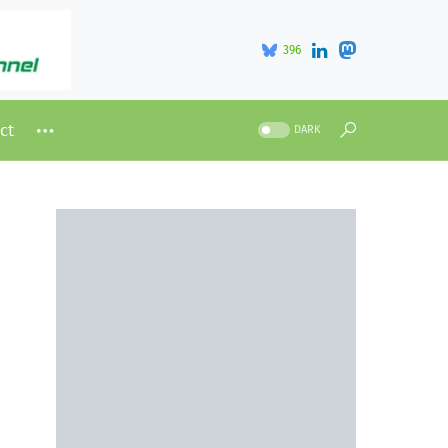
396
ct
DARK