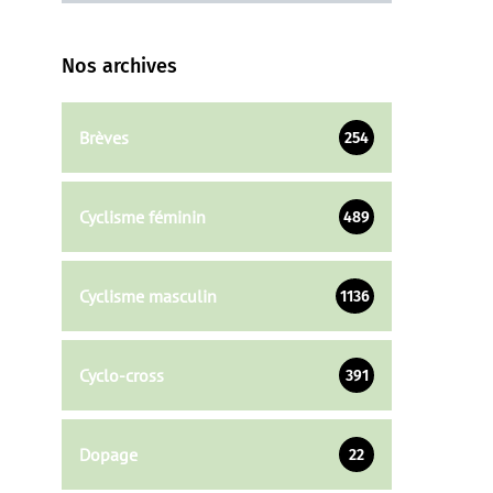
Nos archives
Brèves
254
Cyclisme féminin
489
Cyclisme masculin
1136
Cyclo-cross
391
Dopage
22