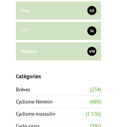
Piste
40
VTT
14
Webzine
410
Catégories
Brèves
(254)
Cyclisme féminin
(489)
Cyclisme masculin
(1 136)
Cyclo-cross
(391)