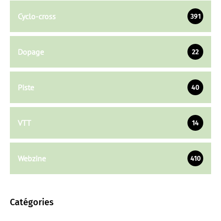
Cyclo-cross
391
Dopage
22
Piste
40
VTT
14
Webzine
410
Catégories