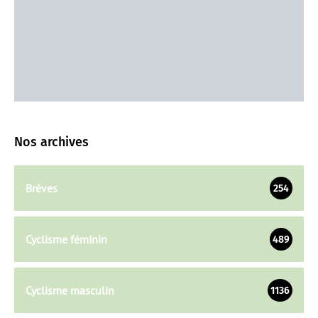
Nos archives
Brèves
254
Cyclisme féminin
489
Cyclisme masculin
1136