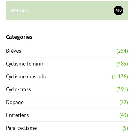
Webzine
410
Catégories
Brèves
(254)
Cyclisme féminin
(489)
Cyclisme masculin
(1 136)
Cyclo-cross
(391)
Dopage
(22)
Entretiens
(43)
Para-cyclisme
(5)