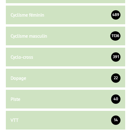
Cyclisme féminin
489
Cyclisme masculin
1136
Cyclo-cross
391
Dopage
22
Piste
40
VTT
14