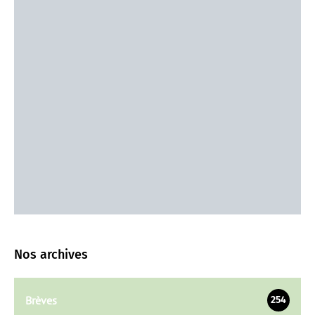
Nos archives
Brèves
254