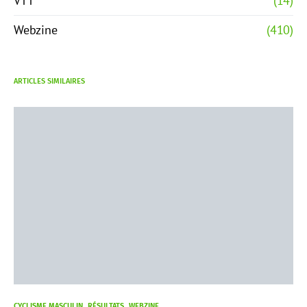
VTT
(14)
Webzine
(410)
ARTICLES SIMILAIRES
CYCLISME MASCULIN
RÉSULTATS
WEBZINE