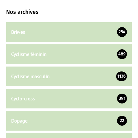
Nos archives
Brèves
254
Cyclisme féminin
489
Cyclisme masculin
1136
Cyclo-cross
391
Dopage
22