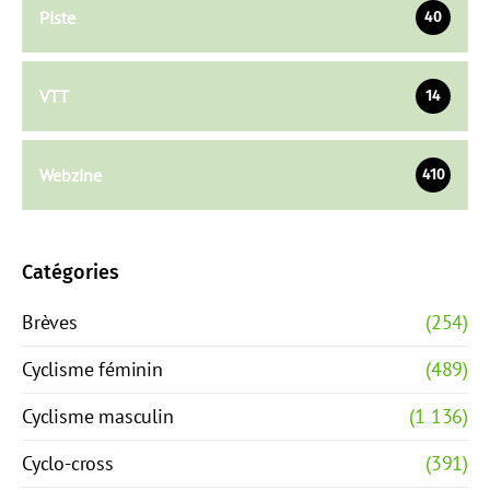
Piste
40
VTT
14
Webzine
410
Catégories
Brèves
(254)
Cyclisme féminin
(489)
Cyclisme masculin
(1 136)
Cyclo-cross
(391)